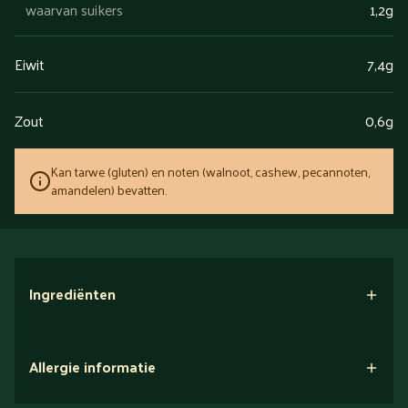
waarvan suikers
1,2g
Eiwit
7,4g
Zout
0,6g
Kan tarwe (gluten) en noten (walnoot, cashew, pecannoten,
amandelen) bevatten.
Ingrediënten
Allergie informatie