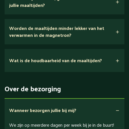
jullie maaltijden?
Wij houden van puur eten.
Worden de maaltijden minder lekker van het
voedingsexperts
verwarmen in de magnetron?
Nee.
Wat is de houdbaarheid van de maaltijden?
Suikerarm
5 dagen
Eiwitrijk / bron van eiwitten
Over de bezorging
Verlaagd in koolhydraten
Verlaagd in zout
Wanneer bezorgen jullie bij mij?
We zijn op meerdere dagen per week bij je in de buurt!