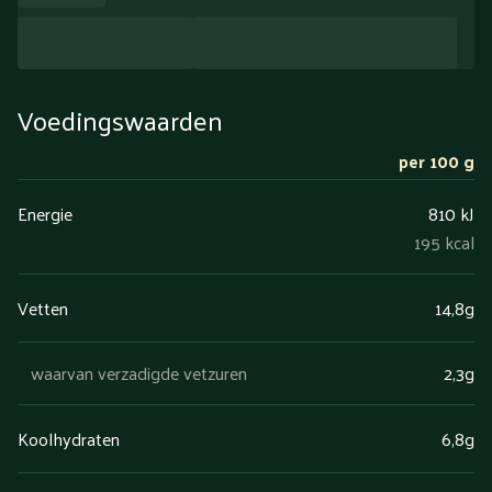
Voedingswaarden
per 100 g
Energie
810 kJ
195 kcal
Vetten
14,8g
waarvan verzadigde vetzuren
2,3g
Koolhydraten
6,8g