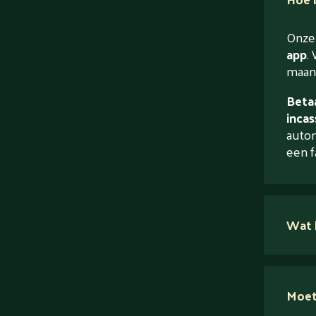
Onze 
app
. 
maand
Betaa
incas
autom
een f
Wat 
Moet