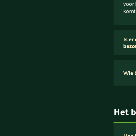
voor 
komt
Is er
bezo
Wie b
Het b
Hoe b