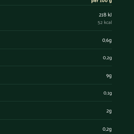
per 100 g
218 kJ
52 kcal
0,6g
0,2g
9g
0,1g
2g
0,2g