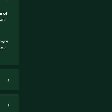
e of
van
a een
eek