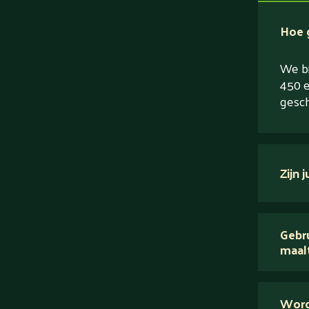
Hoe g
We bi
450 e
gesch
Zijn 
verse
Gebru
maal
Wij 
Word