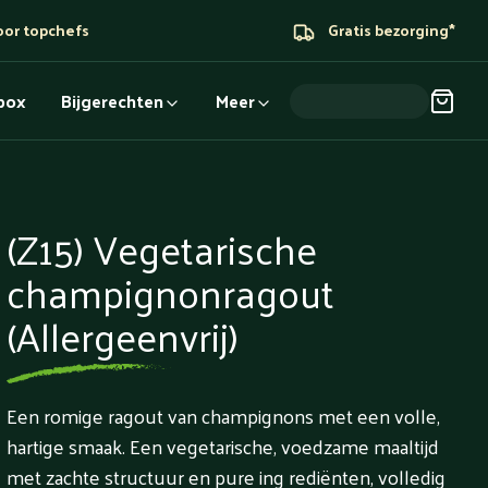
oor topchefs
Gratis bezorging*
dbox
Bijgerechten
Meer
(Z15) Vegetarische
champignonragout
(Allergeenvrij)
Een romige ragout van champignons met een volle,
hartige smaak. Een vegetarische, voedzame maaltijd
met zachte structuur en pure ing rediënten, volledig