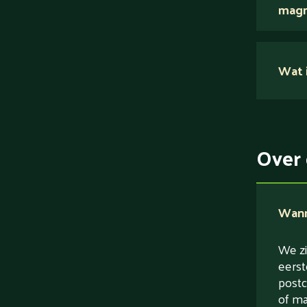
magn
Nee.
Wat i
Su
Ei
Ve
Over 
Ve
Wanne
We zi
eerst
postc
of ma