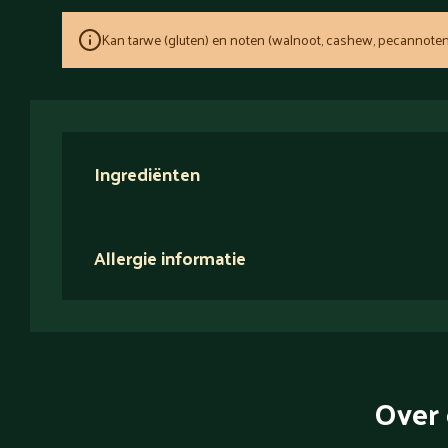
Kan tarwe (gluten) en noten (walnoot, cashew, pecannoten
Ingrediënten
Allergie informatie
Over 