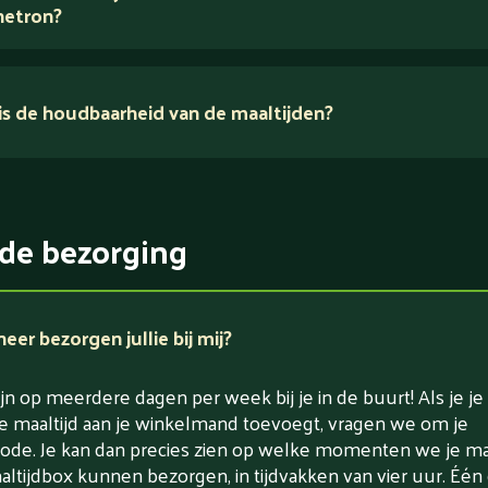
etron?
s de houdbaarheid van de maaltijden?
ikerarm
5 dagen
witrijk / bron van eiwitten
rlaagd in koolhydraten
de bezorging
rlaagd in zout
er bezorgen jullie bij mij?
jn op meerdere dagen per week bij je in de buurt! Als je je
e maaltijd aan je winkelmand toevoegt, vragen we om je
ode. Je kan dan precies zien op welke momenten we je maa
altijdbox kunnen bezorgen, in tijdvakken van vier uur. Één