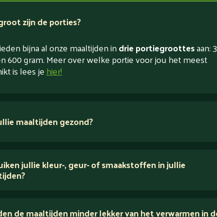
root zijn de porties?
eden bijna al onze maaltijden in
drie portiegroottes
aan: 3
n 600 gram. Meer over welke portie voor jou het meest
ikt is lees je
hier!
jullie maaltijden gezond?
 ingrediënten
iken jullie kleur-, geur- of smaakstoffen in jullie
tijden?
houden van puur eten.
en de maaltijden minder lekker van het verwarmen in d
voedingsexperts