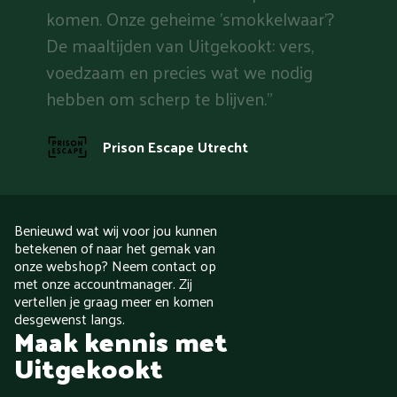
komen. Onze geheime 'smokkelwaar'?
De maaltijden van Uitgekookt: vers,
voedzaam en precies wat we nodig
hebben om scherp te blijven."
Prison Escape Utrecht
Benieuwd wat wij voor jou kunnen
betekenen of naar het gemak van
onze webshop? Neem contact op
met onze accountmanager. Zij
vertellen je graag meer en komen
desgewenst langs.
Maak kennis met
Uitgekookt