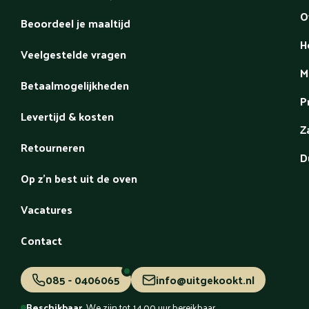
O
Beoordeel je maaltijd
H
Veelgestelde vragen
M
Betaalmogelijkheden
P
Levertijd & kosten
Z
Retourneren
D
Op z'n best uit de oven
Vacatures
Contact
085 - 0406065
info@uitgekookt.nl
Beschikbaar.
We zijn tot 14.00 uur bereikbaar.