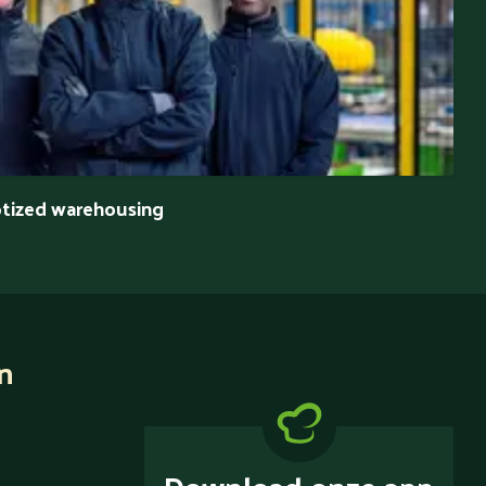
tized warehousing
n