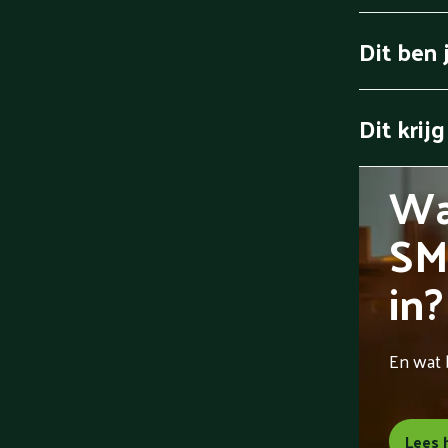
Dit ben j
Dit krijg 
Wa
SM
in?
En wat 
Lees 