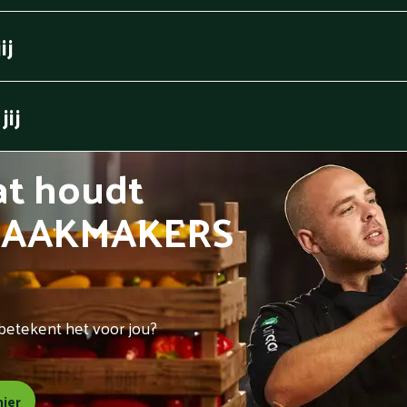
ij
jij
t houdt
AAKMAKERS
betekent het voor jou?
hier