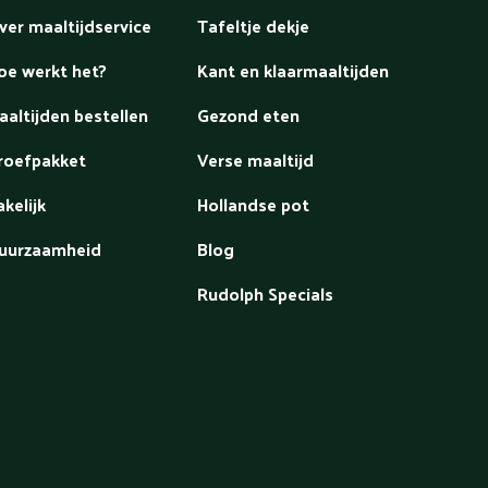
ver maaltijdservice
Tafeltje dekje
oe werkt het?
Kant en klaarmaaltijden
aaltijden bestellen
Gezond eten
roefpakket
Verse maaltijd
akelijk
Hollandse pot
uurzaamheid
Blog
Rudolph Specials