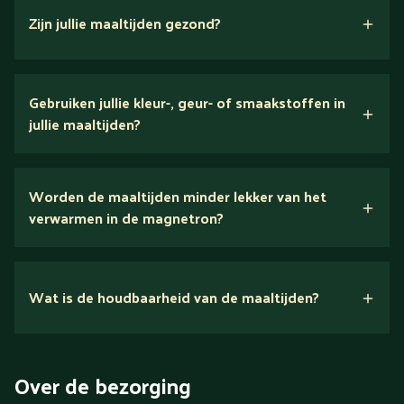
Zijn jullie maaltijden gezond?
verse ingrediënten
Gebruiken jullie kleur-, geur- of smaakstoffen in
jullie maaltijden?
Wij houden van puur eten.
Worden de maaltijden minder lekker van het
voedingsexperts
verwarmen in de magnetron?
Nee.
Wat is de houdbaarheid van de maaltijden?
Suikerarm
5 dagen
Eiwitrijk / bron van eiwitten
Over de bezorging
Verlaagd in koolhydraten