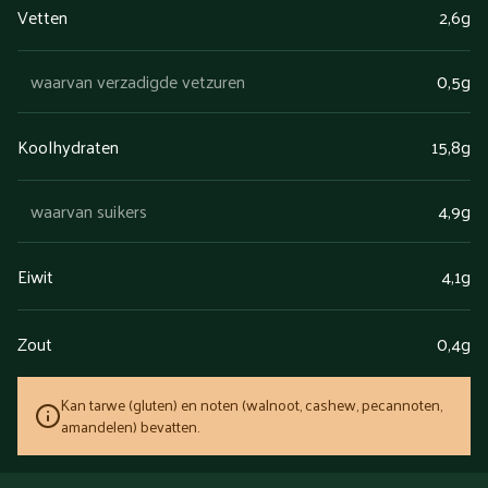
Vetten
2,6g
waarvan verzadigde vetzuren
0,5g
Koolhydraten
15,8g
waarvan suikers
4,9g
Eiwit
4,1g
Zout
0,4g
Kan tarwe (gluten) en noten (walnoot, cashew, pecannoten,
amandelen) bevatten.