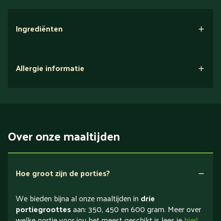
Ingrediënten
Allergie informatie
Over onze maaltijden
Hoe groot zijn de porties?
We bieden bijna al onze maaltijden in
drie
portiegroottes
aan: 350, 450 en 600 gram. Meer over
welke portie voor jou het meest geschikt is lees je
hier!