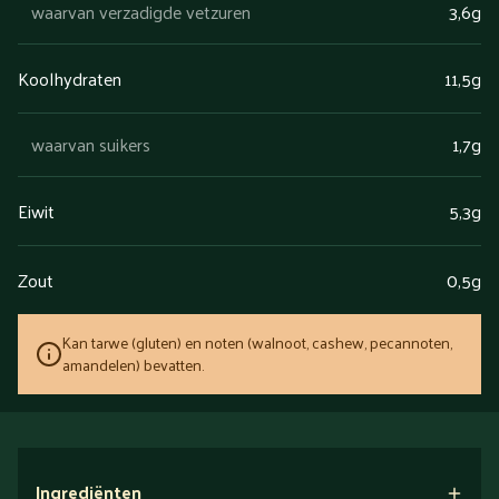
waarvan verzadigde vetzuren
3,6g
Koolhydraten
11,5g
waarvan suikers
1,7g
Eiwit
5,3g
Zout
0,5g
Kan tarwe (gluten) en noten (walnoot, cashew, pecannoten,
amandelen) bevatten.
Ingrediënten