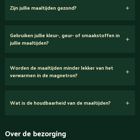
Zijn jullie maaltijden gezond?
verse ingrediënten
Gebruiken jullie kleur-, geur- of smaakstoffen in
jullie maaltijden?
Wij houden van puur eten.
Worden de maaltijden minder lekker van het
voedingsexperts
verwarmen in de magnetron?
Nee.
Wat is de houdbaarheid van de maaltijden?
Suikerarm
5 dagen
Eiwitrijk / bron van eiwitten
Over de bezorging
Verlaagd in koolhydraten