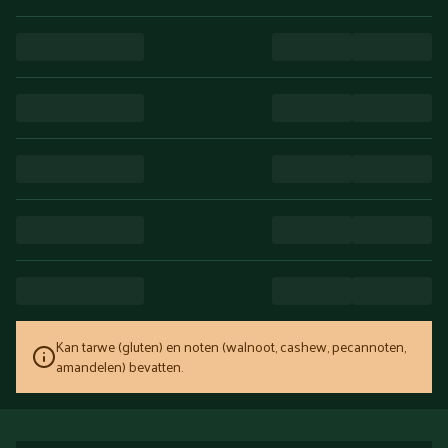
Kan tarwe (gluten) en noten (walnoot, cashew, pecannoten,
amandelen) bevatten.