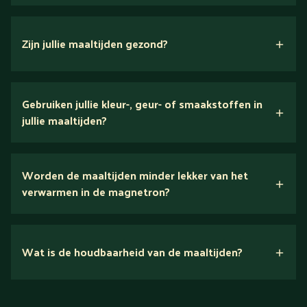
Zijn jullie maaltijden gezond?
verse ingrediënten
Gebruiken jullie kleur-, geur- of smaakstoffen in
jullie maaltijden?
Wij houden van puur eten.
Worden de maaltijden minder lekker van het
voedingsexperts
verwarmen in de magnetron?
Nee.
Wat is de houdbaarheid van de maaltijden?
Suikerarm
5 dagen
Eiwitrijk / bron van eiwitten