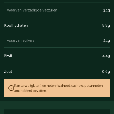
waarvan verzadigde vetzuren
3,1g
Koolhydraten
8,8g
waarvan suikers
2,1g
Eiwit
4,4g
Zout
0,6g
Kan tarwe (gluten) en noten (walnoot, cashew, pecannoten,
amandelen) bevatten.