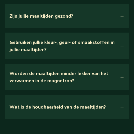
Zijn jullie maaltijden gezond?
verse ingrediënten
Gebruiken jullie kleur-, geur- of smaakstoffen in
jullie maaltijden?
Wij houden van puur eten.
Worden de maaltijden minder lekker van het
voedingsexperts
verwarmen in de magnetron?
Nee.
Wat is de houdbaarheid van de maaltijden?
Suikerarm
5 dagen
Eiwitrijk / bron van eiwitten