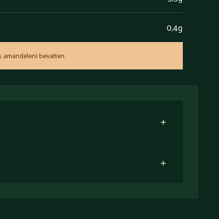
0,4g
, amandelen) bevatten.