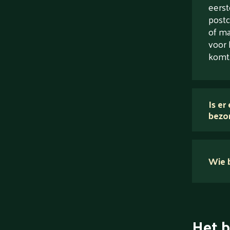
eerst
postc
of ma
voor 
komt
Is er
bezo
Wie b
Het b