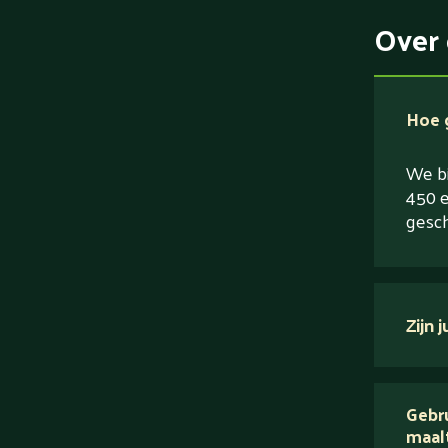
Over 
Hoe g
We bi
450 e
gesch
Zijn 
verse
Gebru
maal