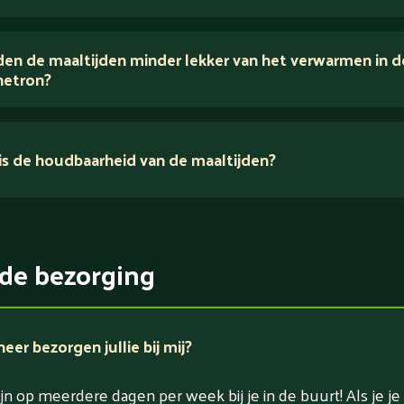
houden van puur eten.
en de maaltijden minder lekker van het verwarmen in d
voedingsexperts
etron?
s de houdbaarheid van de maaltijden?
ikerarm
5 dagen
witrijk / bron van eiwitten
rlaagd in koolhydraten
de bezorging
rlaagd in zout
er bezorgen jullie bij mij?
jn op meerdere dagen per week bij je in de buurt! Als je je