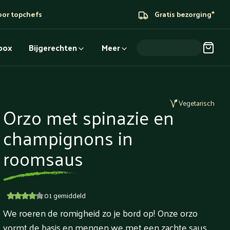
oor topchefs
Gratis bezorging*
dbox
Bijgerechten
Meer
Vegetarisch
Orzo met spinazie en
champignons in
roomsaus
4.01
gemiddeld
We roeren de romigheid zo je bord op! Onze orzo
vormt de basis en mengen we met een zachte saus