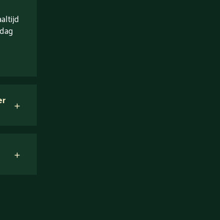
ltijd
 dag
er