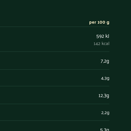
per 100 g
592 kJ
142 kcal
7,2g
4,3g
12,3g
2,2g
5,3g