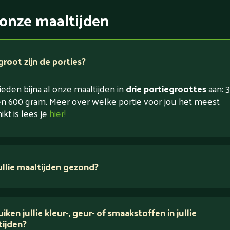
onze maaltijden
root zijn de porties?
eden bijna al onze maaltijden in
drie portiegroottes
aan: 3
n 600 gram. Meer over welke portie voor jou het meest
ikt is lees je
hier!
jullie maaltijden gezond?
 ingrediënten
iken jullie kleur-, geur- of smaakstoffen in jullie
tijden?