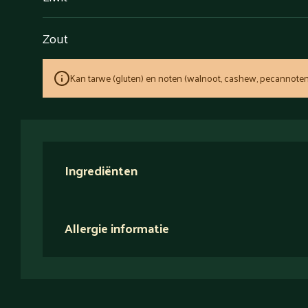
Zout
Kan tarwe (gluten) en noten (walnoot, cashew, pecannoten
Ingrediënten
Allergie informatie