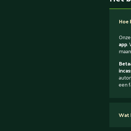
Hoe b
Onze 
app
. 
maand
Betaa
incas
autom
een f
Wat 