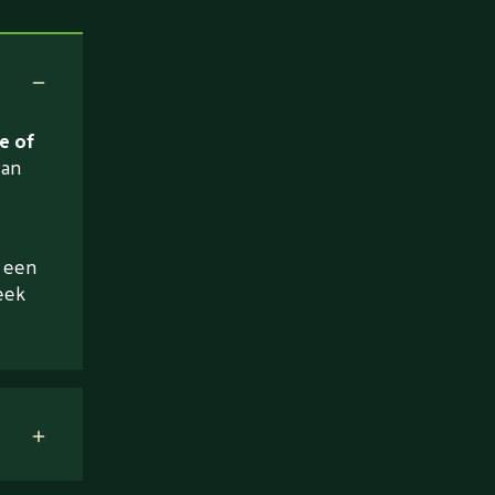
e of
van
a een
eek