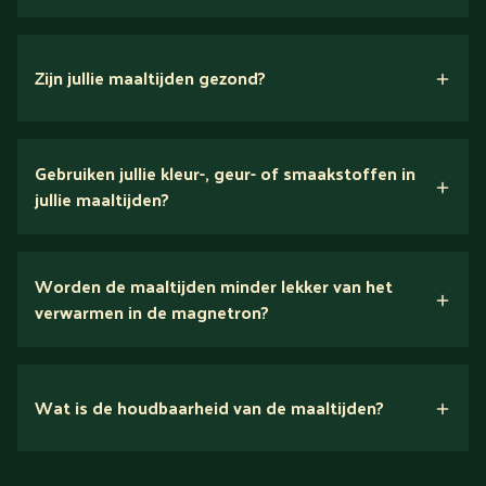
Zijn jullie maaltijden gezond?
verse ingrediënten
Gebruiken jullie kleur-, geur- of smaakstoffen in
jullie maaltijden?
Wij houden van puur eten.
Worden de maaltijden minder lekker van het
voedingsexperts
verwarmen in de magnetron?
Nee.
Wat is de houdbaarheid van de maaltijden?
Suikerarm
5 dagen