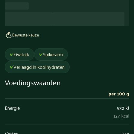
Bewuste keuze
Eiwitrijk
Suikerarm
Verlaagd in koolhydraten
Voedingswaarden
per 100 g
Energie
532 kJ
127 kcal
Vetten
7,1g