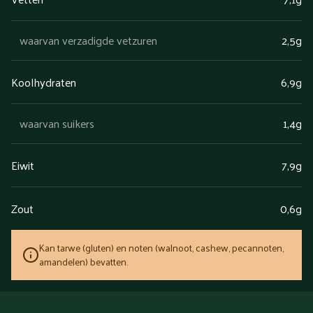
waarvan verzadigde vetzuren
2,5g
Koolhydraten
6,9g
waarvan suikers
1,4g
Eiwit
7,9g
Zout
0,6g
Kan tarwe (gluten) en noten (walnoot, cashew, pecannoten,
amandelen) bevatten.