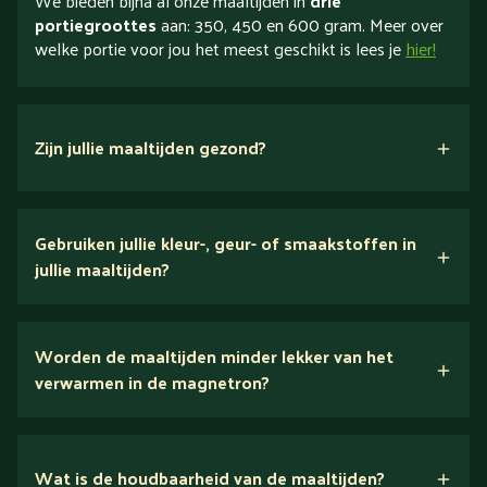
We bieden bijna al onze maaltijden in
drie
portiegroottes
aan: 350, 450 en 600 gram. Meer over
welke portie voor jou het meest geschikt is lees je
hier!
Zijn jullie maaltijden gezond?
verse ingrediënten
Gebruiken jullie kleur-, geur- of smaakstoffen in
jullie maaltijden?
Wij houden van puur eten.
Worden de maaltijden minder lekker van het
voedingsexperts
verwarmen in de magnetron?
Nee.
Wat is de houdbaarheid van de maaltijden?