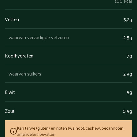
100 kcal
Vetten
5,2g
waarvan verzadigde vetzuren
2,5g
Koolhydraten
7g
waarvan suikers
2,9g
Eiwit
5g
Zout
0,5g
Kan tarwe (gluten) en noten (walnoot, cashew, pecannoten,
amandelen) bevatten.