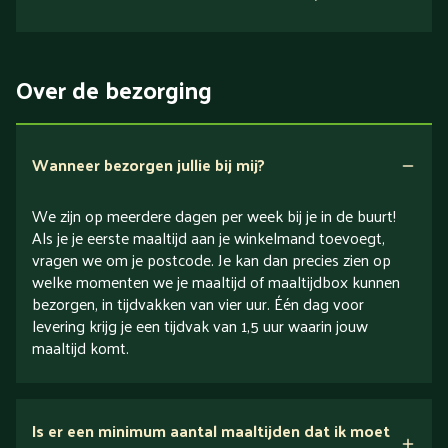
Suikerarm
5 dagen
Eiwitrijk / bron van eiwitten
Over de bezorging
Verlaagd in koolhydraten
Verlaagd in zout
Wanneer bezorgen jullie bij mij?
We zijn op meerdere dagen per week bij je in de buurt!
Als je je eerste maaltijd aan je winkelmand toevoegt,
vragen we om je postcode. Je kan dan precies zien op
welke momenten we je maaltijd of maaltijdbox kunnen
bezorgen, in tijdvakken van vier uur. Één dag voor
levering krijg je een tijdvak van 1,5 uur waarin jouw
maaltijd komt.
Is er een minimum aantal maaltijden dat ik moet