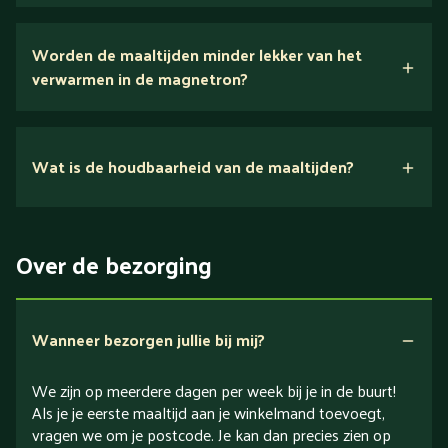
Wij houden van puur eten.
Worden de maaltijden minder lekker van het
voedingsexperts
verwarmen in de magnetron?
Nee.
Wat is de houdbaarheid van de maaltijden?
Suikerarm
5 dagen
Eiwitrijk / bron van eiwitten
Over de bezorging
Verlaagd in koolhydraten
Verlaagd in zout
Wanneer bezorgen jullie bij mij?
We zijn op meerdere dagen per week bij je in de buurt!
Als je je eerste maaltijd aan je winkelmand toevoegt,
vragen we om je postcode. Je kan dan precies zien op