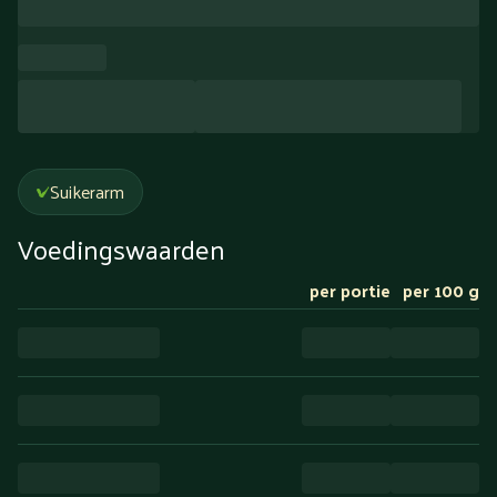
Suikerarm
Voedingswaarden
per portie
per 100 g