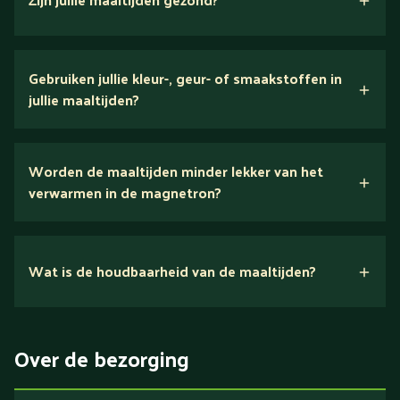
verse ingrediënten
Gebruiken jullie kleur-, geur- of smaakstoffen in
jullie maaltijden?
Wij houden van puur eten.
Worden de maaltijden minder lekker van het
voedingsexperts
verwarmen in de magnetron?
Nee.
Wat is de houdbaarheid van de maaltijden?
Suikerarm
5 dagen
Eiwitrijk / bron van eiwitten
Over de bezorging
Verlaagd in koolhydraten
Verlaagd in zout