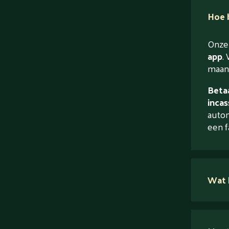
Hoe b
Onze 
app
. 
maand
Betaa
incas
autom
een f
Wat 