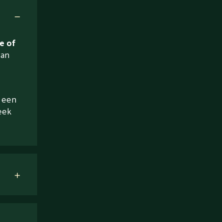
e of
van
a een
eek