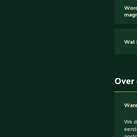
Word
magn
Nee.
Wat i
Su
Ei
Ve
Over 
Ve
Wanne
We zi
eerst
postc