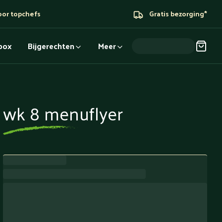
oor topchefs
Gratis bezorging*
dbox
Bijgerechten
Meer
wk 8 menuflyer