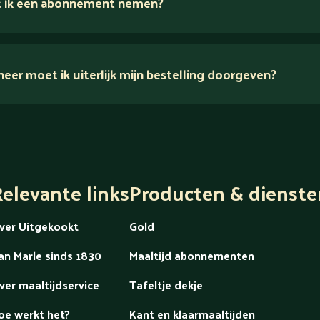
 ik een abonnement nemen?
er moet ik uiterlijk mijn bestelling doorgeven?
dek alles over Gold
elevante links
Producten & dienste
ver Uitgekookt
Gold
an Marle sinds 1830
Maaltijd abonnementen
ver maaltijdservice
Tafeltje dekje
oe werkt het?
Kant en klaarmaaltijden