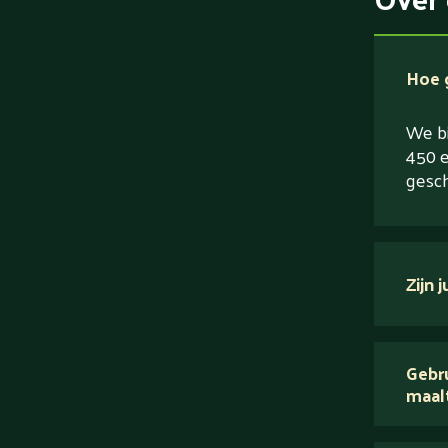
Hoe g
We bi
450 e
gesch
Zijn 
verse
Gebru
maal
Wij 