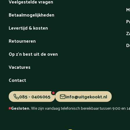
Veelgestelde vragen
M
Betaalmogelijkheden
P
Levertijd & kosten
Z
Retourneren
D
Op z'n best uit de oven
Vacatures
Contact
085 - 0406065
info@uitgekookt.nl
Gesloten.
We zijn vandaag telefonisch bereikbaar tussen 9:00 en 14