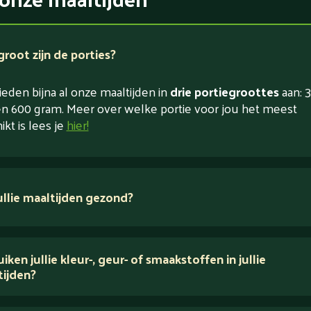
root zijn de porties?
eden bijna al onze maaltijden in
drie portiegroottes
aan: 3
n 600 gram. Meer over welke portie voor jou het meest
ikt is lees je
hier!
jullie maaltijden gezond?
 ingrediënten
iken jullie kleur-, geur- of smaakstoffen in jullie
tijden?
houden van puur eten.