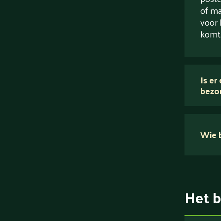
of ma
voor 
komt
Is er
bezo
Wie b
Het b