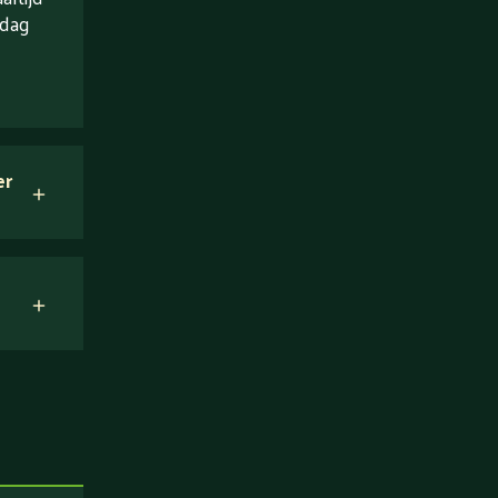
 dag
er