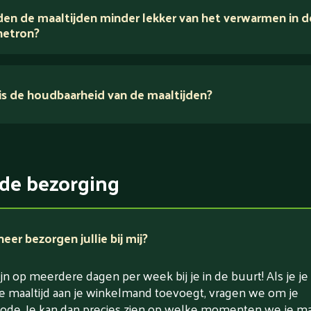
en de maaltijden minder lekker van het verwarmen in d
voedingsexperts
etron?
s de houdbaarheid van de maaltijden?
ikerarm
5 dagen
witrijk / bron van eiwitten
rlaagd in koolhydraten
de bezorging
rlaagd in zout
er bezorgen jullie bij mij?
jn op meerdere dagen per week bij je in de buurt! Als je je
e maaltijd aan je winkelmand toevoegt, vragen we om je
ode. Je kan dan precies zien op welke momenten we je maa