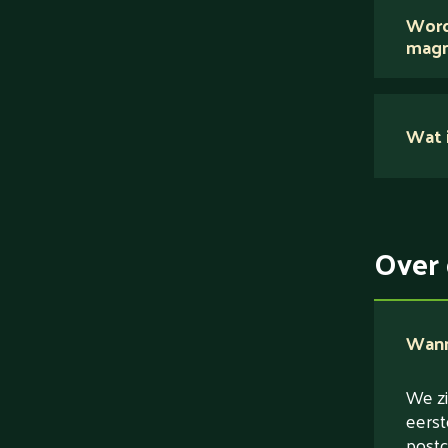
Word
magn
Nee.
Wat i
Su
Ei
Ve
Over 
Ve
Wanne
We zi
eerst
postc