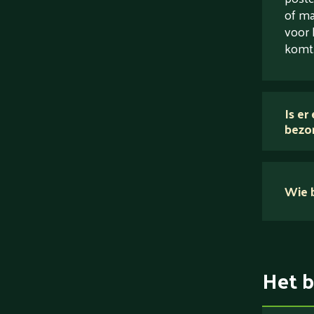
of ma
voor 
komt
Is er
bezo
Wie b
Het b