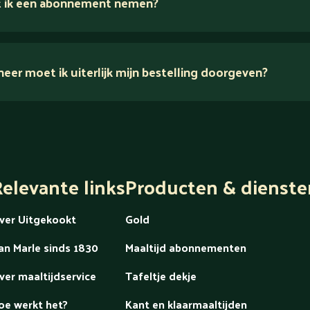
 ik een abonnement nemen?
er moet ik uiterlijk mijn bestelling doorgeven?
dek alles over Gold
elevante links
Producten & dienste
ver Uitgekookt
Gold
an Marle sinds 1830
Maaltijd abonnementen
ver maaltijdservice
Tafeltje dekje
oe werkt het?
Kant en klaarmaaltijden