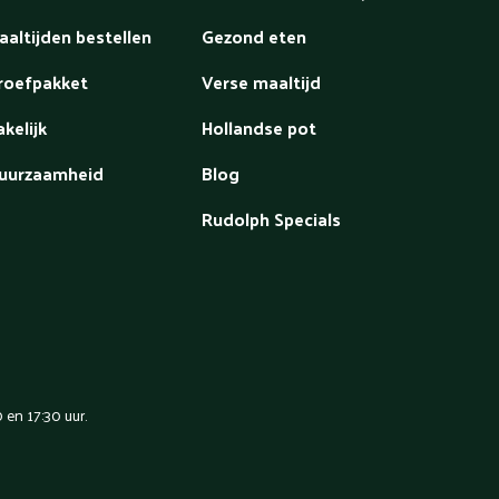
aaltijden bestellen
Gezond eten
roefpakket
Verse maaltijd
akelijk
Hollandse pot
uurzaamheid
Blog
Rudolph Specials
en 17:30 uur.