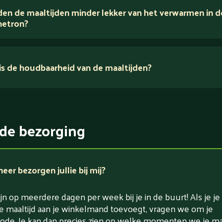
en de maaltijden minder lekker van het verwarmen in d
voedingsexperts
etron?
s de houdbaarheid van de maaltijden?
ikerarm
5 dagen
witrijk / bron van eiwitten
rlaagd in koolhydraten
de bezorging
rlaagd in zout
er bezorgen jullie bij mij?
jn op meerdere dagen per week bij je in de buurt! Als je je
e maaltijd aan je winkelmand toevoegt, vragen we om je
ode. Je kan dan precies zien op welke momenten we je maa