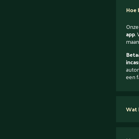
Hoe b
Onze 
app
. 
maand
Betaa
incas
autom
een f
Wat 