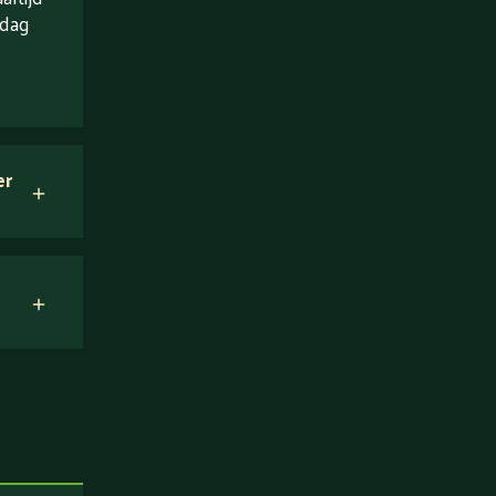
 dag
er