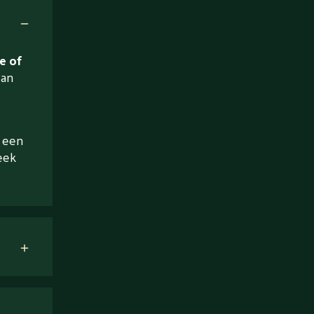
e of
van
a een
eek