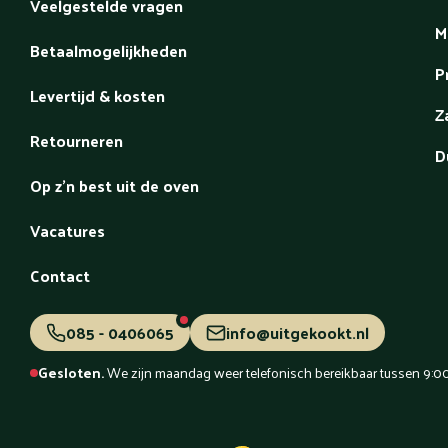
Veelgestelde vragen
M
Betaalmogelijkheden
P
Levertijd & kosten
Z
Retourneren
D
Op z'n best uit de oven
Vacatures
Contact
085 - 0406065
info@uitgekookt.nl
Gesloten.
We zijn maandag weer telefonisch bereikbaar tussen 9:00 