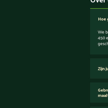
Hoe g
We bi
450 e
gesch
Zijn 
verse
Gebru
maal
Wij 