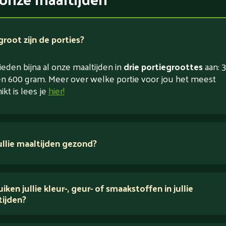
root zijn de porties?
eden bijna al onze maaltijden in
drie portiegroottes
aan: 3
n 600 gram. Meer over welke portie voor jou het meest
ikt is lees je
hier!
jullie maaltijden gezond?
 ingrediënten
iken jullie kleur-, geur- of smaakstoffen in jullie
tijden?
houden van puur eten.