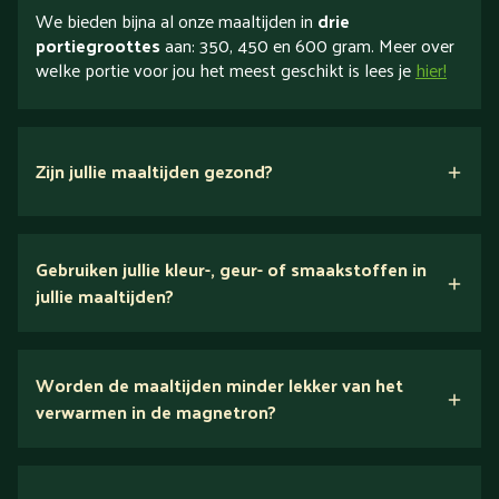
We bieden bijna al onze maaltijden in
drie
portiegroottes
aan: 350, 450 en 600 gram. Meer over
welke portie voor jou het meest geschikt is lees je
hier!
Zijn jullie maaltijden gezond?
verse ingrediënten
Gebruiken jullie kleur-, geur- of smaakstoffen in
jullie maaltijden?
Wij houden van puur eten.
Worden de maaltijden minder lekker van het
voedingsexperts
verwarmen in de magnetron?
Nee.