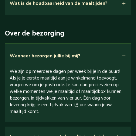
Wat is de houdbaarheid van de maaltijden?
Suikerarm
5 dagen
Eiwitrijk / bron van eiwitten
Over de bezorging
Verlaagd in koolhydraten
Verlaagd in zout
Wanneer bezorgen jullie bij mij?
We zijn op meerdere dagen per week bij je in de buurt!
Als je je eerste maaltijd aan je winkelmand toevoegt,
vragen we om je postcode. Je kan dan precies zien op
welke momenten we je maaltijd of maaltijdbox kunnen
bezorgen, in tijdvakken van vier uur. Één dag voor
levering krijg je een tijdvak van 1,5 uur waarin jouw
maaltijd komt.