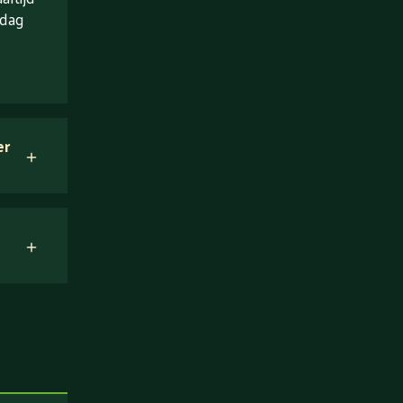
 dag
er