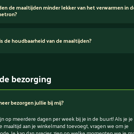
en de maaltijden minder lekker van het verwarmen in d
voedingsexperts
etron?
s de houdbaarheid van de maaltijden?
ikerarm
5 dagen
witrijk / bron van eiwitten
rlaagd in koolhydraten
de bezorging
rlaagd in zout
er bezorgen jullie bij mij?
jn op meerdere dagen per week bij je in de buurt! Als je je
e maaltijd aan je winkelmand toevoegt, vragen we om je
ode. Je kan dan precies zien op welke momenten we je maa