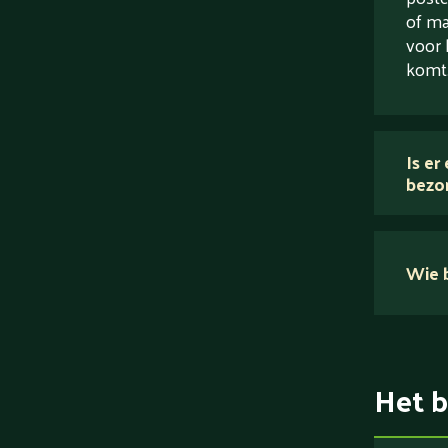
of ma
voor 
komt
Is er
bezo
Wie b
Het b