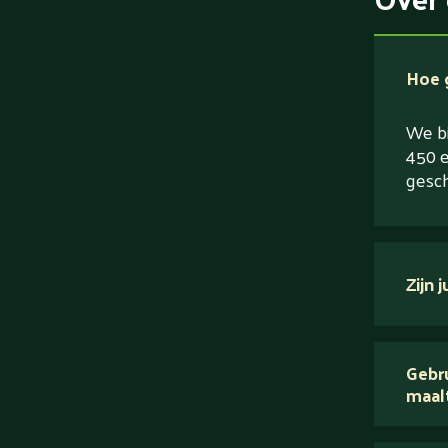
Hoe g
We bi
450 e
gesch
Zijn 
verse
Gebru
maal
Wij 