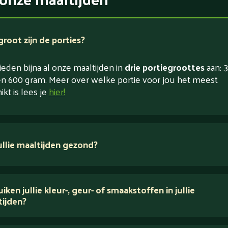
root zijn de porties?
eden bijna al onze maaltijden in
drie portiegroottes
aan: 3
n 600 gram. Meer over welke portie voor jou het meest
ikt is lees je
hier!
jullie maaltijden gezond?
 ingrediënten
iken jullie kleur-, geur- of smaakstoffen in jullie
tijden?
houden van puur eten.