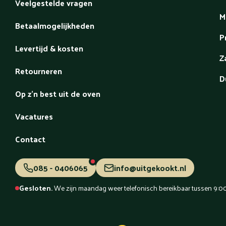
Veelgestelde vragen
M
Betaalmogelijkheden
P
Levertijd & kosten
Z
Retourneren
D
Op z'n best uit de oven
Vacatures
Contact
085 - 0406065
info@uitgekookt.nl
Gesloten.
We zijn maandag weer telefonisch bereikbaar tussen 9:00 