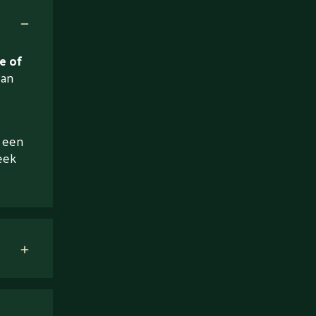
e of
van
a een
eek