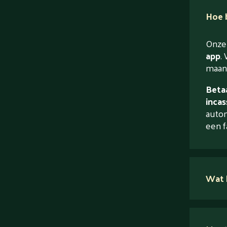
Hoe b
Onze 
app
. 
maand
Betaa
incas
autom
een f
Wat 