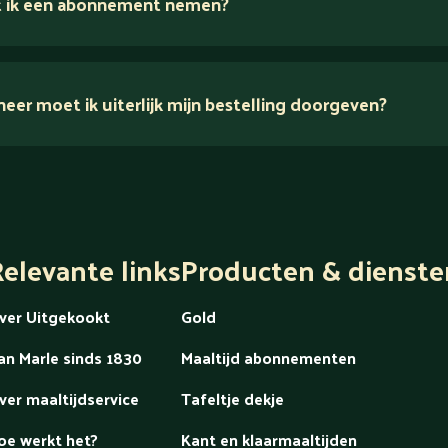
 ik een abonnement nemen?
er moet ik uiterlijk mijn bestelling doorgeven?
dek alles over Gold
elevante links
Producten & dienste
ver Uitgekookt
Gold
an Marle sinds 1830
Maaltijd abonnementen
ver maaltijdservice
Tafeltje dekje
oe werkt het?
Kant en klaarmaaltijden