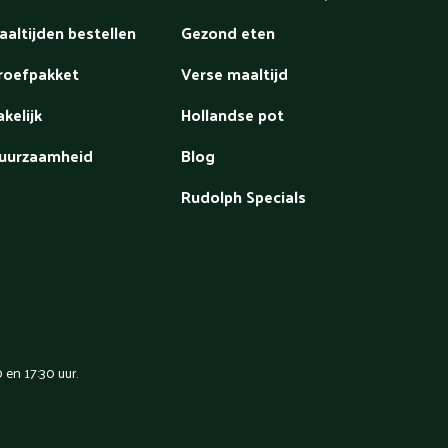
aaltijden bestellen
Gezond eten
roefpakket
Verse maaltijd
akelijk
Hollandse pot
uurzaamheid
Blog
Rudolph Specials
en 17:30 uur.