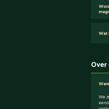
Word
magn
Nee.
Wat i
Su
Ei
Ve
Over 
Ve
Wanne
We zi
eerst
postc