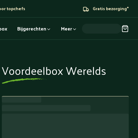
oor topchefs
Gratis bezorging*
dbox
Bijgerechten
Meer
Voordeelbox Werelds