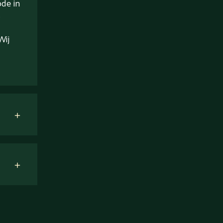
ode in
s
Wij