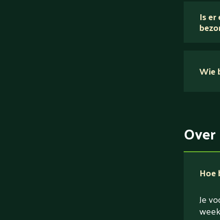
Is er
bezo
Wie b
Over 
Hoe 
Je vo
week 