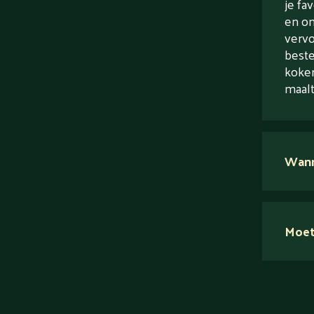
je fa
en on
vervo
beste
koken
maalti
Wanne
Moet
Nee.