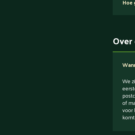
Hoe g
Over 
Wanne
We zi
eerst
postc
of ma
voor 
komt