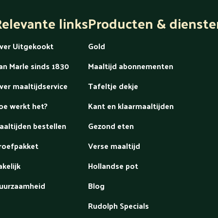
elevante links
Producten & dienste
ver Uitgekookt
Gold
an Marle sinds 1830
Maaltijd abonnementen
ver maaltijdservice
Tafeltje dekje
oe werkt het?
Kant en klaarmaaltijden
aaltijden bestellen
Gezond eten
roefpakket
Verse maaltijd
akelijk
Hollandse pot
uurzaamheid
Blog
Rudolph Specials