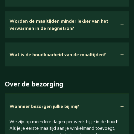
Wij houden van puur eten.
Worden de maaltijden minder lekker van het
voedingsexperts
verwarmen in de magnetron?
Nee.
Wat is de houdbaarheid van de maaltijden?
Suikerarm
5 dagen
Eiwitrijk / bron van eiwitten
Over de bezorging
Verlaagd in koolhydraten
Verlaagd in zout
Wanneer bezorgen jullie bij mij?
We zijn op meerdere dagen per week bij je in de buurt!
Als je je eerste maaltijd aan je winkelmand toevoegt,