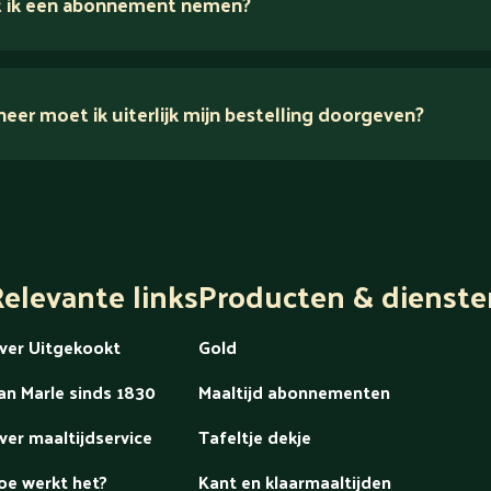
 ik een abonnement nemen?
er moet ik uiterlijk mijn bestelling doorgeven?
dek alles over Gold
elevante links
Producten & dienste
ver Uitgekookt
Gold
an Marle sinds 1830
Maaltijd abonnementen
ver maaltijdservice
Tafeltje dekje
oe werkt het?
Kant en klaarmaaltijden