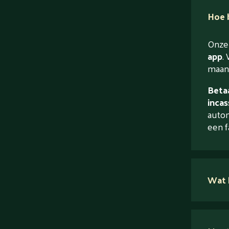
Hoe b
Onze 
app
. 
maand
Betaa
incas
autom
een f
Wat 