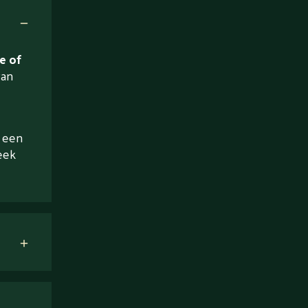
e of
van
a een
eek