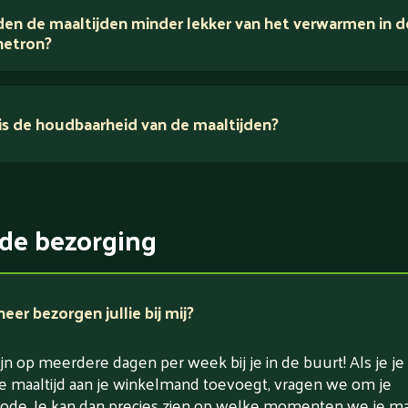
en de maaltijden minder lekker van het verwarmen in d
voedingsexperts
etron?
s de houdbaarheid van de maaltijden?
ikerarm
5 dagen
witrijk / bron van eiwitten
rlaagd in koolhydraten
de bezorging
rlaagd in zout
er bezorgen jullie bij mij?
jn op meerdere dagen per week bij je in de buurt! Als je je
e maaltijd aan je winkelmand toevoegt, vragen we om je
ode. Je kan dan precies zien op welke momenten we je maa