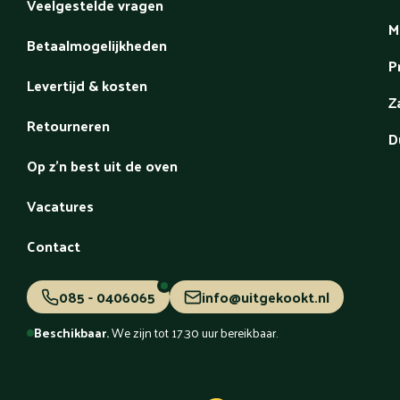
Veelgestelde vragen
M
Betaalmogelijkheden
P
Levertijd & kosten
Z
Retourneren
D
Op z'n best uit de oven
Vacatures
Contact
085 - 0406065
info@uitgekookt.nl
Beschikbaar.
We zijn tot 17.30 uur bereikbaar.