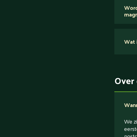
Word
magn
Nee.
Wat i
Su
Ei
Ve
Over 
Ve
Wanne
We zi
eerst
postc