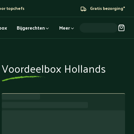
oor topchefs
Gratis bezorging*
dbox
Bijgerechten
Meer
Voordeelbox Hollands