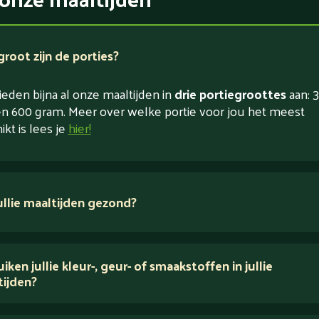
root zijn de porties?
eden bijna al onze maaltijden in
drie portiegroottes
aan: 3
n 600 gram. Meer over welke portie voor jou het meest
ikt is lees je
hier!
jullie maaltijden gezond?
 ingrediënten
iken jullie kleur-, geur- of smaakstoffen in jullie
tijden?
houden van puur eten.