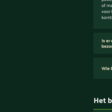
of ma
voor 
komt
Is er
bezo
Wie b
Het b