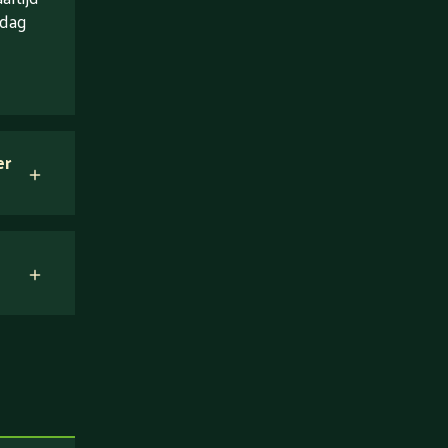
 dag
er