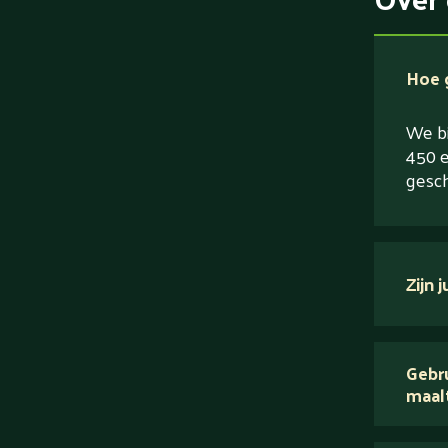
Hoe g
We bi
450 e
gesch
Zijn 
verse
Gebru
maal
Wij 