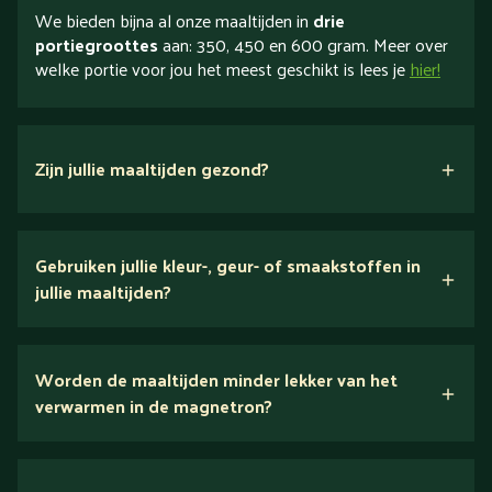
We bieden bijna al onze maaltijden in
drie
portiegroottes
aan: 350, 450 en 600 gram. Meer over
welke portie voor jou het meest geschikt is lees je
hier!
Zijn jullie maaltijden gezond?
verse ingrediënten
Gebruiken jullie kleur-, geur- of smaakstoffen in
jullie maaltijden?
Wij houden van puur eten.
Worden de maaltijden minder lekker van het
voedingsexperts
verwarmen in de magnetron?
Nee.