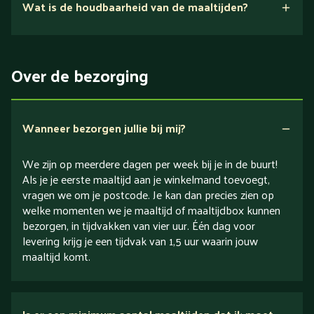
Wat is de houdbaarheid van de maaltijden?
Suikerarm
5 dagen
Eiwitrijk / bron van eiwitten
Over de bezorging
Verlaagd in koolhydraten
Verlaagd in zout
Wanneer bezorgen jullie bij mij?
We zijn op meerdere dagen per week bij je in de buurt!
Als je je eerste maaltijd aan je winkelmand toevoegt,
vragen we om je postcode. Je kan dan precies zien op
welke momenten we je maaltijd of maaltijdbox kunnen
bezorgen, in tijdvakken van vier uur. Één dag voor
levering krijg je een tijdvak van 1,5 uur waarin jouw
maaltijd komt.