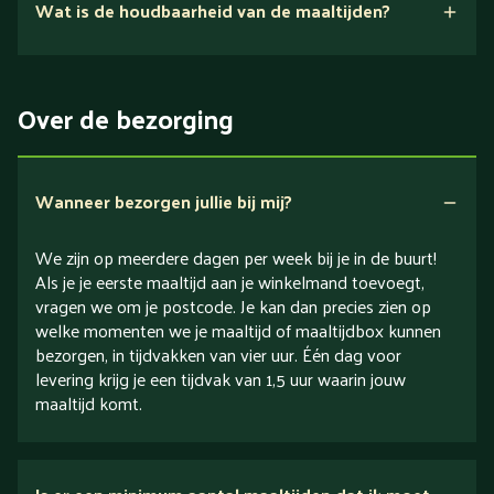
Wat is de houdbaarheid van de maaltijden?
Suikerarm
5 dagen
Eiwitrijk / bron van eiwitten
Over de bezorging
Verlaagd in koolhydraten
Verlaagd in zout
Wanneer bezorgen jullie bij mij?
We zijn op meerdere dagen per week bij je in de buurt!
Als je je eerste maaltijd aan je winkelmand toevoegt,
vragen we om je postcode. Je kan dan precies zien op
welke momenten we je maaltijd of maaltijdbox kunnen
bezorgen, in tijdvakken van vier uur. Één dag voor
levering krijg je een tijdvak van 1,5 uur waarin jouw
maaltijd komt.