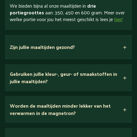
We bieden bijna al onze maaltijden in
drie
portiegroottes
aan: 350, 450 en 600 gram. Meer over
welke portie voor jou het meest geschikt is lees je
hier!
Zijn jullie maaltijden gezond?
verse ingrediënten
Gebruiken jullie kleur-, geur- of smaakstoffen in
jullie maaltijden?
Wij houden van puur eten.
Worden de maaltijden minder lekker van het
voedingsexperts
verwarmen in de magnetron?
Nee.