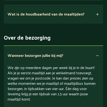
Nee.
Wat is de houdbaarheid van de maaltijden?
Suikerarm
5 dagen
Eiwitrijk / bron van eiwitten
Over de bezorging
Verlaagd in koolhydraten
Verlaagd in zout
Wanneer bezorgen jullie bij mij?
We zijn op meerdere dagen per week bij je in de buurt!
Als je je eerste maaltijd aan je winkelmand toevoegt,
vragen we om je postcode. Je kan dan precies zien op
welke momenten we je maaltijd of maaltijdbox kunnen
bezorgen, in tijdvakken van vier uur. Één dag voor
levering krijg je een tijdvak van 1,5 uur waarin jouw
maaltijd komt.