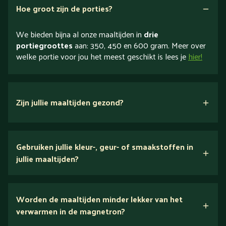
Hoe groot zijn de porties?
We bieden bijna al onze maaltijden in
drie
portiegroottes
aan: 350, 450 en 600 gram. Meer over
welke portie voor jou het meest geschikt is lees je
hier!
Zijn jullie maaltijden gezond?
verse ingrediënten
Gebruiken jullie kleur-, geur- of smaakstoffen in
jullie maaltijden?
Wij houden van puur eten.
Worden de maaltijden minder lekker van het
voedingsexperts
verwarmen in de magnetron?