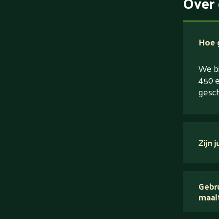
Over 
Hoe g
We bi
450 e
gesch
Zijn 
verse
Gebru
maal
Wij 