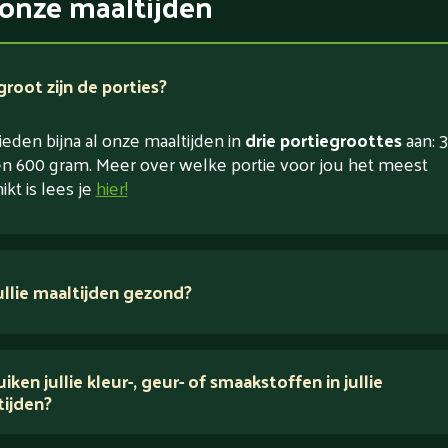
onze maaltijden
root zijn de porties?
eden bijna al onze maaltijden in
drie portiegroottes
aan: 3
n 600 gram. Meer over welke portie voor jou het meest
ikt is lees je
hier!
jullie maaltijden gezond?
 ingrediënten
iken jullie kleur-, geur- of smaakstoffen in jullie
tijden?
houden van puur eten.