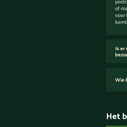
postc
of ma
voor 
komt
Is er
bezo
Wie b
Het b