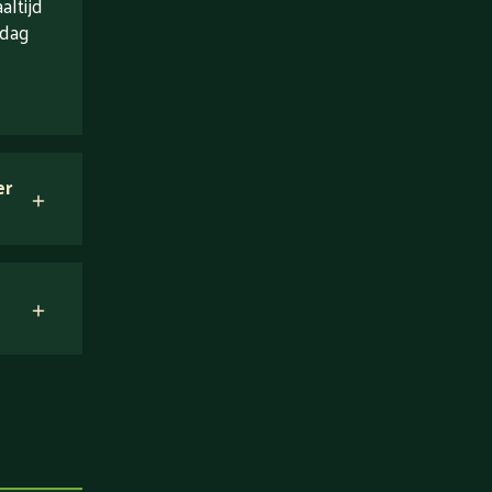
ltijd
 dag
er