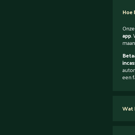
Hoe b
Onze 
app
. 
maand
Betaa
incas
autom
een f
Wat 