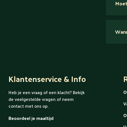
Moet
Nee.
Wanne
Ont
Klantenservice & Info
R
O
Heb je een vraag of een klacht? Bekijk
de veelgestelde vragen of neem
V
contact met ons op.
O
Beoordeel je maaltijd
H