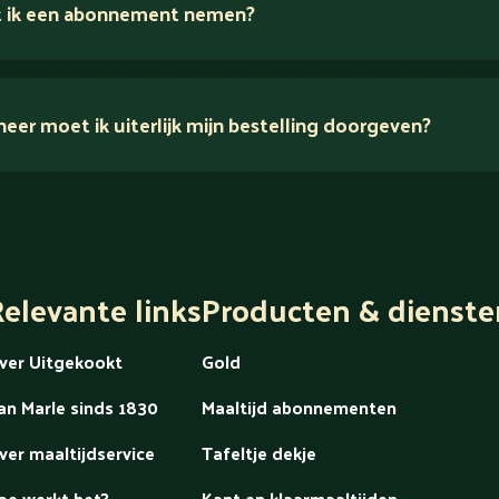
 ik een abonnement nemen?
er moet ik uiterlijk mijn bestelling doorgeven?
dek alles over Gold
elevante links
Producten & dienste
ver Uitgekookt
Gold
an Marle sinds 1830
Maaltijd abonnementen
ver maaltijdservice
Tafeltje dekje
oe werkt het?
Kant en klaarmaaltijden