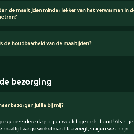
en de maaltijden minder lekker van het verwarmen in d
voedingsexperts
etron?
s de houdbaarheid van de maaltijden?
ikerarm
5 dagen
witrijk / bron van eiwitten
rlaagd in koolhydraten
de bezorging
rlaagd in zout
er bezorgen jullie bij mij?
jn op meerdere dagen per week bij je in de buurt! Als je je
e maaltijd aan je winkelmand toevoegt, vragen we om je