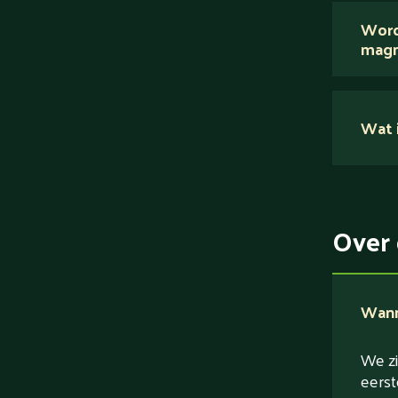
Word
magn
Nee.
Wat i
Su
Ei
Ve
Over 
Ve
Wanne
We zi
eerst