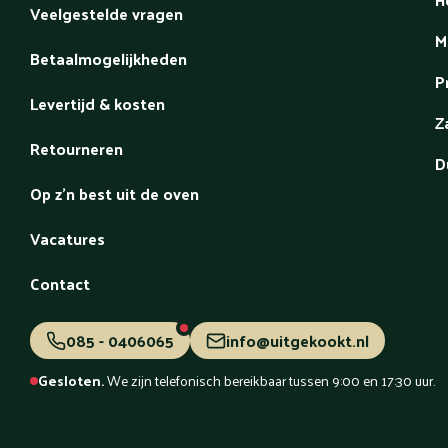
Veelgestelde vragen
M
Betaalmogelijkheden
P
Levertijd & kosten
Z
Retourneren
D
Op z'n best uit de oven
Vacatures
Contact
085 - 0406065
info@uitgekookt.nl
Gesloten.
We zijn telefonisch bereikbaar tussen 9:00 en 17:30 uur.