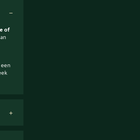
e of
van
a een
eek