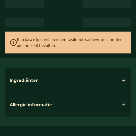
Kan tarwe (gluten) en noten (walnoot, cashew, pecannoten,
amandelen) bevatten.
Ingrediënten
Allergie informatie