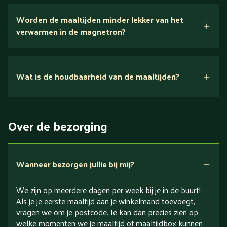
Wij houden van puur eten.
Worden de maaltijden minder lekker van het
voedingsexperts
verwarmen in de magnetron?
Nee.
Wat is de houdbaarheid van de maaltijden?
Suikerarm
5 dagen
Eiwitrijk / bron van eiwitten
Over de bezorging
Verlaagd in koolhydraten
Verlaagd in zout
Wanneer bezorgen jullie bij mij?
We zijn op meerdere dagen per week bij je in de buurt!
Als je je eerste maaltijd aan je winkelmand toevoegt,
vragen we om je postcode. Je kan dan precies zien op
welke momenten we je maaltijd of maaltijdbox kunnen