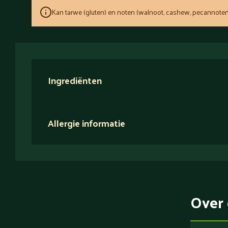
Kan tarwe (gluten) en noten (walnoot, cashew, pecannoten
Ingrediënten
Allergie informatie
Over 