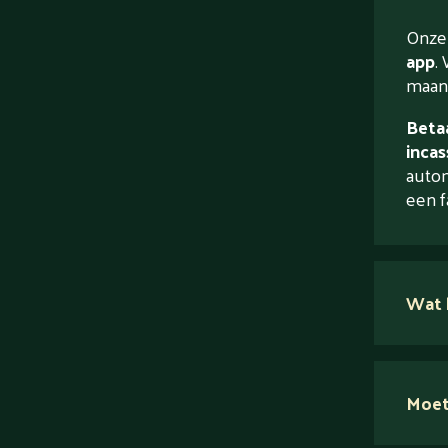
Onze 
app
. 
maand
Betaa
incas
autom
een f
Wat 
Moet