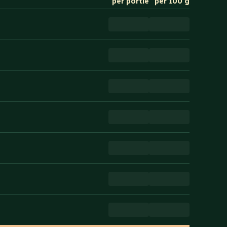
per portie
per 100 g