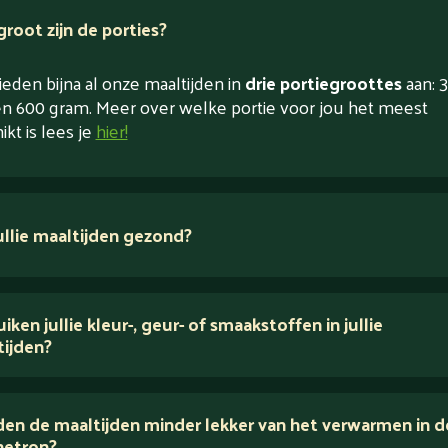
root zijn de porties?
eden bijna al onze maaltijden in
drie portiegroottes
aan: 3
n 600 gram. Meer over welke portie voor jou het meest
ikt is lees je
hier!
jullie maaltijden gezond?
 ingrediënten
iken jullie kleur-, geur- of smaakstoffen in jullie
tijden?
houden van puur eten.
en de maaltijden minder lekker van het verwarmen in d
voedingsexperts
etron?