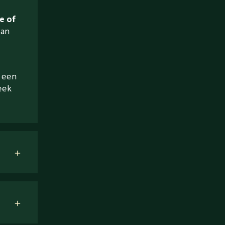
e of
van
a een
eek