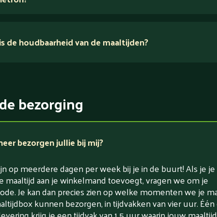
s de houdbaarheid van de maaltijden?
ikerarm
5 dagen
witrijk / bron van eiwitten
rlaagd in koolhydraten
de bezorging
rlaagd in zout
er bezorgen jullie bij mij?
jn op meerdere dagen per week bij je in de buurt! Als je je
e maaltijd aan je winkelmand toevoegt, vragen we om je
ode. Je kan dan precies zien op welke momenten we je maa
altijdbox kunnen bezorgen, in tijdvakken van vier uur. Één
levering krijg je een tijdvak van 1,5 uur waarin jouw maaltijd