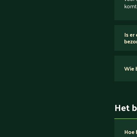
komt
Is er
bezo
Wie b
Het b
Hoe b