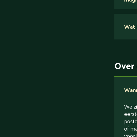
Nee.
Wat i
Su
Ei
Ve
Over 
Ve
Wanne
We zi
eerst
postc
of ma
voor 