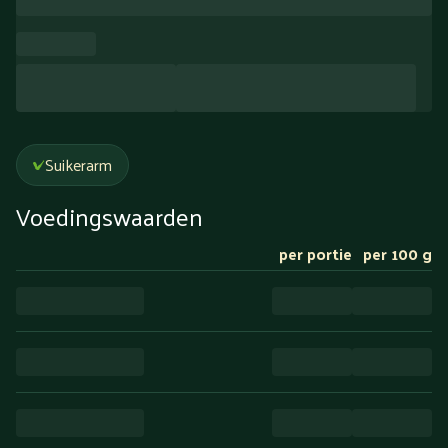
Suikerarm
Voedingswaarden
per portie
per 100 g