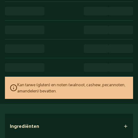
Kan tarwe (gluten) en noten (walnoot, cashew, pecannoten,
amandelen) bevatten.
Ingrediënten