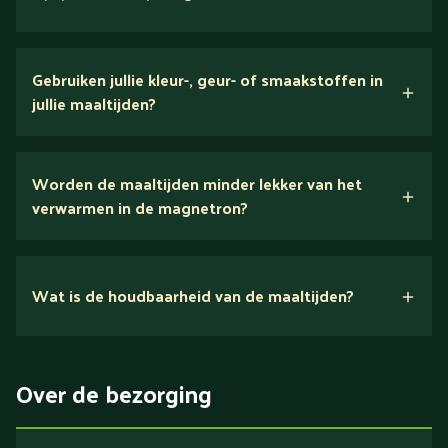
verse ingrediënten
Gebruiken jullie kleur-, geur- of smaakstoffen in
jullie maaltijden?
Wij houden van puur eten.
Worden de maaltijden minder lekker van het
voedingsexperts
verwarmen in de magnetron?
Nee.
Wat is de houdbaarheid van de maaltijden?
Suikerarm
5 dagen
Eiwitrijk / bron van eiwitten
Over de bezorging
Verlaagd in koolhydraten
Verlaagd in zout