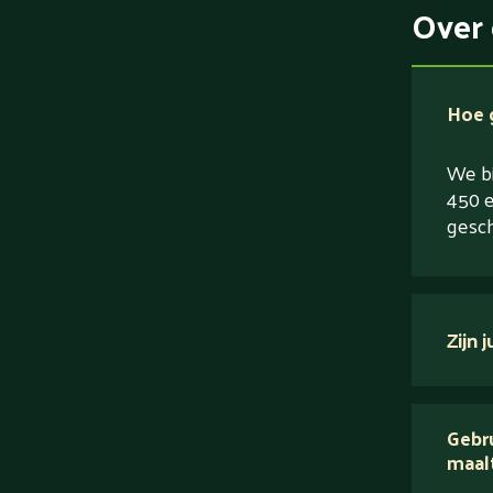
Over 
Hoe g
We bi
450 e
gesch
Zijn 
verse
Gebru
maal