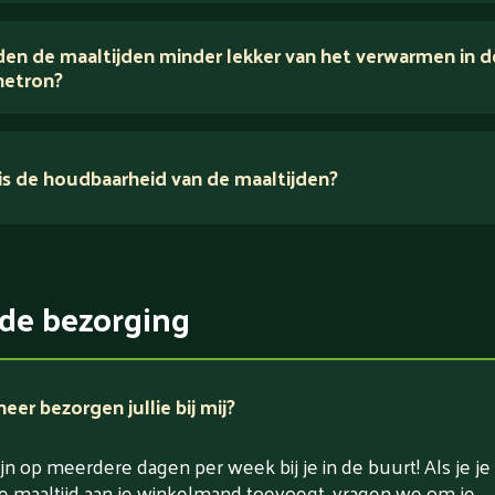
houden van puur eten.
en de maaltijden minder lekker van het verwarmen in d
voedingsexperts
etron?
s de houdbaarheid van de maaltijden?
ikerarm
5 dagen
witrijk / bron van eiwitten
rlaagd in koolhydraten
de bezorging
rlaagd in zout
er bezorgen jullie bij mij?
jn op meerdere dagen per week bij je in de buurt! Als je je
e maaltijd aan je winkelmand toevoegt, vragen we om je