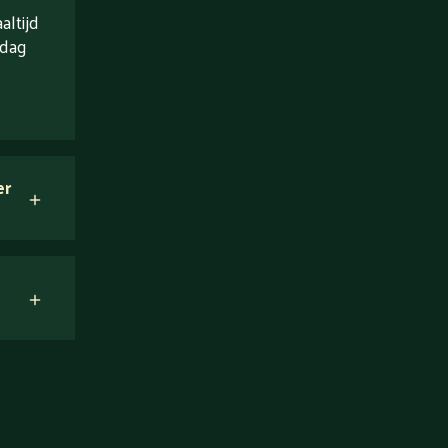
ltijd
 dag
er