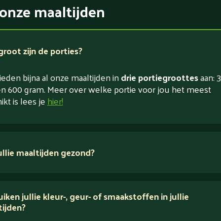
onze maaltijden
root zijn de porties?
eden bijna al onze maaltijden in
drie portiegroottes
aan: 3
n 600 gram. Meer over welke portie voor jou het meest
ikt is lees je
hier!
jullie maaltijden gezond?
 ingrediënten
iken jullie kleur-, geur- of smaakstoffen in jullie
tijden?