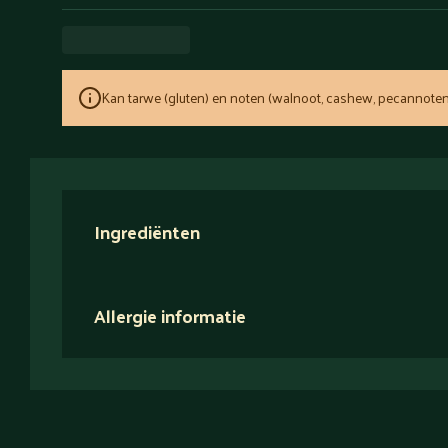
Kan tarwe (gluten) en noten (walnoot, cashew, pecannoten
Ingrediënten
Allergie informatie