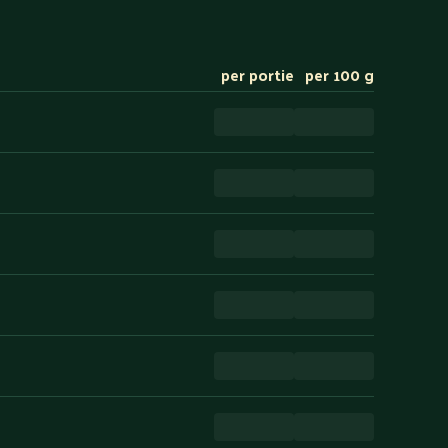
per portie
per 100 g