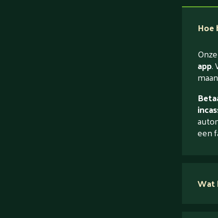
Hoe b
Onze 
app
. 
maand
Betaa
incas
autom
een f
Wat 