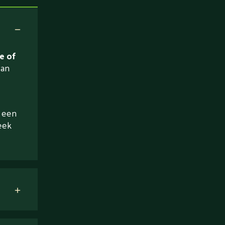
e of
van
a een
eek