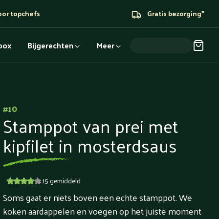
oor topchefs
Gratis bezorging*
dbox
Bijgerechten
Meer
#
10
Stamppot van prei met
kipfilet in mosterdsaus
4.15
gemiddeld
Soms gaat er niets boven een echte stamppot. We
koken aardappelen en voegen op het juiste moment