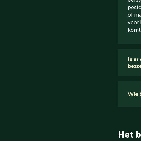
postc
of ma
voor 
komt
Is er
bezo
Wie b
Het b