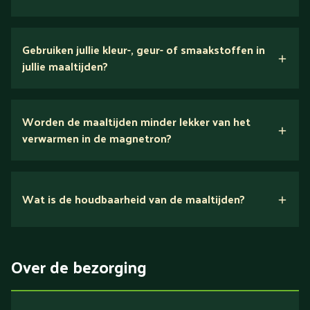
verse ingrediënten
Gebruiken jullie kleur-, geur- of smaakstoffen in
jullie maaltijden?
Wij houden van puur eten.
Worden de maaltijden minder lekker van het
voedingsexperts
verwarmen in de magnetron?
Nee.
Wat is de houdbaarheid van de maaltijden?
Suikerarm
5 dagen
Eiwitrijk / bron van eiwitten
Over de bezorging
Verlaagd in koolhydraten
Verlaagd in zout