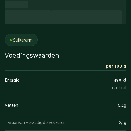
Suikerarm
Voedingswaarden
per 100 g
Energie
499 kJ
121 kcal
Vetten
6,2g
waarvan verzadigde vetzuren
2,1g