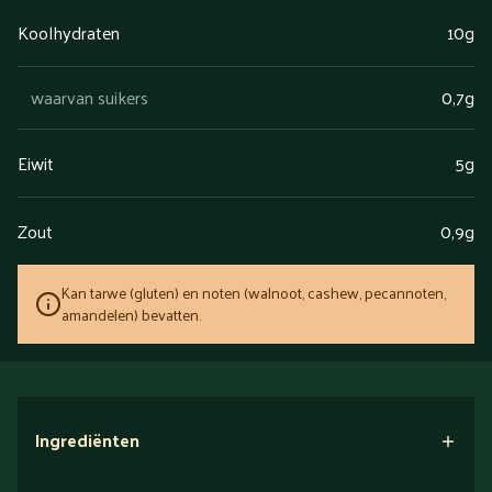
Koolhydraten
10g
waarvan suikers
0,7g
Eiwit
5g
Zout
0,9g
Kan tarwe (gluten) en noten (walnoot, cashew, pecannoten,
amandelen) bevatten.
Ingrediënten