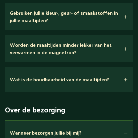
verse ingrediënten
Gebruiken jullie kleur-, geur- of smaakstoffen in
jullie maaltijden?
Wij houden van puur eten.
Worden de maaltijden minder lekker van het
voedingsexperts
verwarmen in de magnetron?
Nee.
Wat is de houdbaarheid van de maaltijden?
Suikerarm
5 dagen
Eiwitrijk / bron van eiwitten
Over de bezorging
Verlaagd in koolhydraten
Verlaagd in zout
Wanneer bezorgen jullie bij mij?