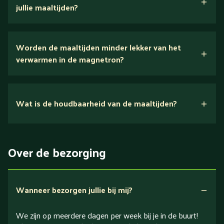
jullie maaltijden?
Wij houden van puur eten.
Worden de maaltijden minder lekker van het
voedingsexperts
verwarmen in de magnetron?
Nee.
Wat is de houdbaarheid van de maaltijden?
Suikerarm
5 dagen
Eiwitrijk / bron van eiwitten
Over de bezorging
Verlaagd in koolhydraten
Verlaagd in zout
Wanneer bezorgen jullie bij mij?
We zijn op meerdere dagen per week bij je in de buurt!