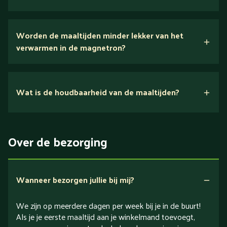
Wij houden van puur eten.
Worden de maaltijden minder lekker van het
voedingsexperts
verwarmen in de magnetron?
Nee.
Wat is de houdbaarheid van de maaltijden?
Suikerarm
5 dagen
Eiwitrijk / bron van eiwitten
Over de bezorging
Verlaagd in koolhydraten
Verlaagd in zout
Wanneer bezorgen jullie bij mij?
We zijn op meerdere dagen per week bij je in de buurt!
Als je je eerste maaltijd aan je winkelmand toevoegt,