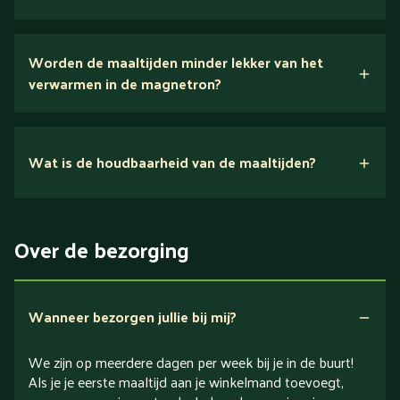
Wij houden van puur eten.
Worden de maaltijden minder lekker van het
voedingsexperts
verwarmen in de magnetron?
Nee.
Wat is de houdbaarheid van de maaltijden?
Suikerarm
5 dagen
Eiwitrijk / bron van eiwitten
Over de bezorging
Verlaagd in koolhydraten
Verlaagd in zout
Wanneer bezorgen jullie bij mij?
We zijn op meerdere dagen per week bij je in de buurt!
Als je je eerste maaltijd aan je winkelmand toevoegt,