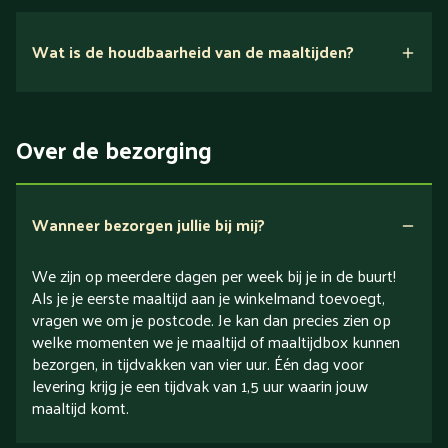
Nee.
Wat is de houdbaarheid van de maaltijden?
Suikerarm
5 dagen
Eiwitrijk / bron van eiwitten
Over de bezorging
Verlaagd in koolhydraten
Verlaagd in zout
Wanneer bezorgen jullie bij mij?
We zijn op meerdere dagen per week bij je in de buurt!
Als je je eerste maaltijd aan je winkelmand toevoegt,
vragen we om je postcode. Je kan dan precies zien op
welke momenten we je maaltijd of maaltijdbox kunnen
bezorgen, in tijdvakken van vier uur. Één dag voor
levering krijg je een tijdvak van 1,5 uur waarin jouw
maaltijd komt.