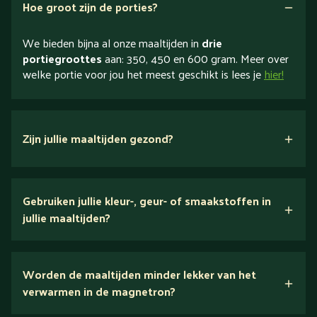
Hoe groot zijn de porties?
We bieden bijna al onze maaltijden in
drie
portiegroottes
aan: 350, 450 en 600 gram. Meer over
welke portie voor jou het meest geschikt is lees je
hier!
Zijn jullie maaltijden gezond?
verse ingrediënten
Gebruiken jullie kleur-, geur- of smaakstoffen in
jullie maaltijden?
Wij houden van puur eten.
Worden de maaltijden minder lekker van het
voedingsexperts
verwarmen in de magnetron?