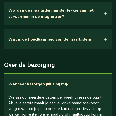
Wij houden van puur eten.
Worden de maaltijden minder lekker van het
voedingsexperts
verwarmen in de magnetron?
Nee.
Wat is de houdbaarheid van de maaltijden?
Suikerarm
5 dagen
Eiwitrijk / bron van eiwitten
Over de bezorging
Verlaagd in koolhydraten
Verlaagd in zout
Wanneer bezorgen jullie bij mij?
We zijn op meerdere dagen per week bij je in de buurt!
Als je je eerste maaltijd aan je winkelmand toevoegt,
vragen we om je postcode. Je kan dan precies zien op
welke momenten we je maaltijd of maaltijdbox kunnen