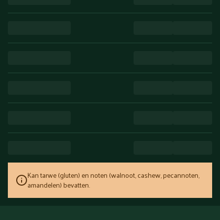
Kan tarwe (gluten) en noten (walnoot, cashew, pecannoten,
amandelen) bevatten.