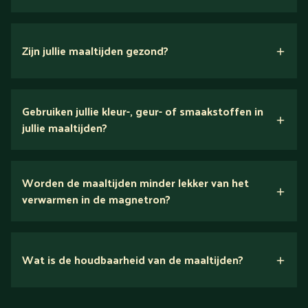
Zijn jullie maaltijden gezond?
verse ingrediënten
Gebruiken jullie kleur-, geur- of smaakstoffen in
jullie maaltijden?
Wij houden van puur eten.
Worden de maaltijden minder lekker van het
voedingsexperts
verwarmen in de magnetron?
Nee.
Wat is de houdbaarheid van de maaltijden?
Suikerarm
5 dagen