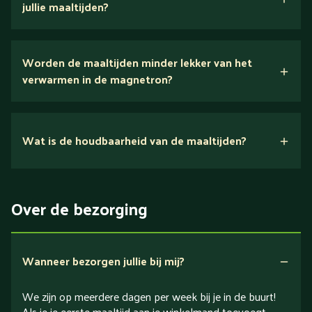
jullie maaltijden?
Wij houden van puur eten.
Worden de maaltijden minder lekker van het
voedingsexperts
verwarmen in de magnetron?
Nee.
Wat is de houdbaarheid van de maaltijden?
Suikerarm
5 dagen
Eiwitrijk / bron van eiwitten
Over de bezorging
Verlaagd in koolhydraten
Verlaagd in zout
Wanneer bezorgen jullie bij mij?
We zijn op meerdere dagen per week bij je in de buurt!
Als je je eerste maaltijd aan je winkelmand toevoegt,