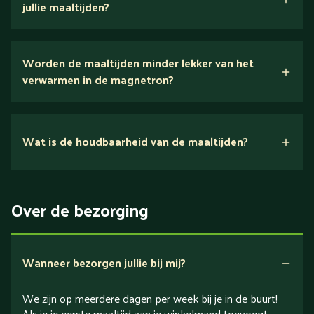
jullie maaltijden?
Wij houden van puur eten.
Worden de maaltijden minder lekker van het
voedingsexperts
verwarmen in de magnetron?
Nee.
Wat is de houdbaarheid van de maaltijden?
Suikerarm
5 dagen
Eiwitrijk / bron van eiwitten
Over de bezorging
Verlaagd in koolhydraten
Verlaagd in zout
Wanneer bezorgen jullie bij mij?
We zijn op meerdere dagen per week bij je in de buurt!
Als je je eerste maaltijd aan je winkelmand toevoegt,