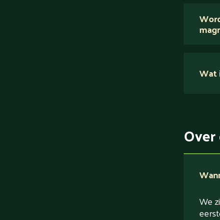
Wij 
Word
magn
Nee.
Wat i
Su
Ei
Ve
Over 
Ve
Wanne
We zi
eerst