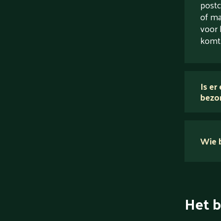
postc
of ma
voor 
komt
Is er
bezo
Wie b
Het b