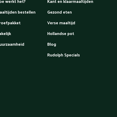
oe werkt het?
Kant en klaarmaaltijden
aaltijden bestellen
Gezond eten
roefpakket
Verse maaltijd
akelijk
Hollandse pot
uurzaamheid
Blog
Rudolph Specials