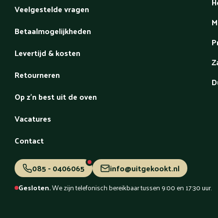
H
Veelgestelde vragen
M
Betaalmogelijkheden
P
Levertijd & kosten
Z
Retourneren
D
Op z'n best uit de oven
Vacatures
Contact
085 - 0406065
info@uitgekookt.nl
Gesloten.
We zijn telefonisch bereikbaar tussen 9:00 en 17:30 uur.