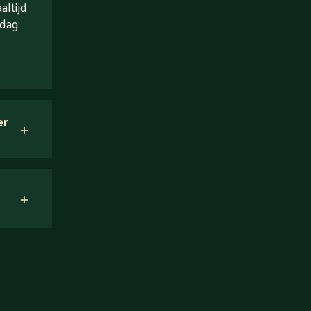
ltijd
 dag
er