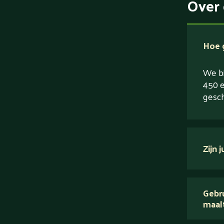
Over 
Hoe g
We bi
450 e
gesch
Zijn 
verse
Gebru
maal