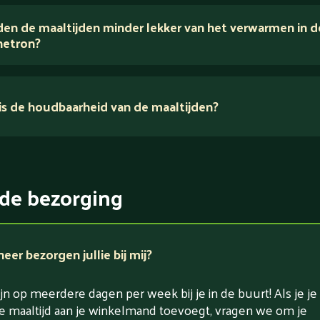
houden van puur eten.
en de maaltijden minder lekker van het verwarmen in d
voedingsexperts
etron?
s de houdbaarheid van de maaltijden?
ikerarm
5 dagen
witrijk / bron van eiwitten
rlaagd in koolhydraten
de bezorging
rlaagd in zout
er bezorgen jullie bij mij?
jn op meerdere dagen per week bij je in de buurt! Als je je
e maaltijd aan je winkelmand toevoegt, vragen we om je