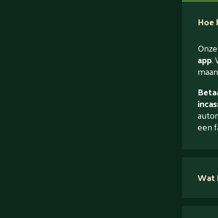
Hoe b
Onze 
app
. 
maand
Betaa
incas
autom
een f
Wat 