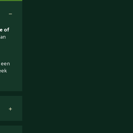
e of
van
a een
eek