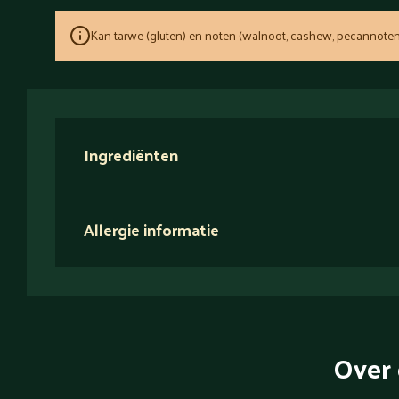
Kan tarwe (gluten) en noten (walnoot, cashew, pecannoten
Ingrediënten
Allergie informatie
Over 