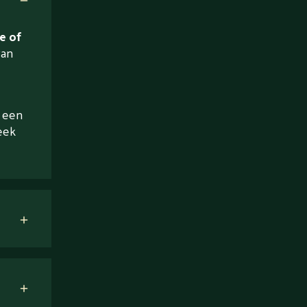
e of
van
a een
eek