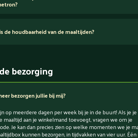
etron?
s de houdbaarheid van de maaltijden?
ikerarm
5 dagen
witrijk / bron van eiwitten
rlaagd in koolhydraten
de bezorging
rlaagd in zout
er bezorgen jullie bij mij?
jn op meerdere dagen per week bij je in de buurt! Als je je
e maaltijd aan je winkelmand toevoegt, vragen we om je
ode. Je kan dan precies zien op welke momenten we je maa
altijdbox kunnen bezorgen, in tijdvakken van vier uur. Één