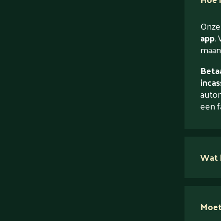
Onze 
app
. 
maand
Betaa
incas
autom
een f
Wat 
Moet