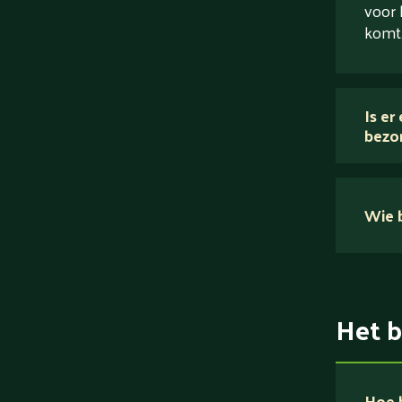
voor 
komt
Is er
bezo
Wie b
Het b
Hoe b