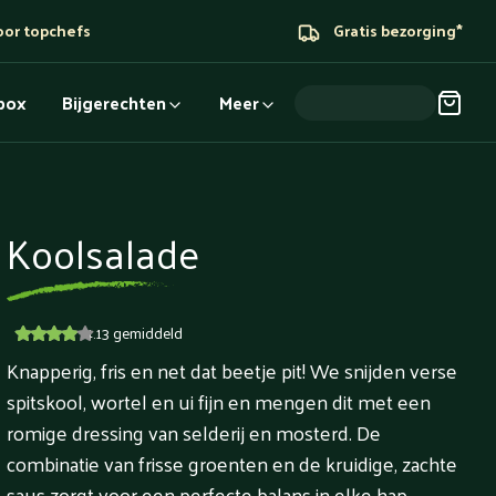
oor topchefs
Gratis bezorging*
dbox
Bijgerechten
Meer
Koolsalade
4.13
gemiddeld
Knapperig, fris en net dat beetje pit! We snijden verse
spitskool, wortel en ui fijn en mengen dit met een
romige dressing van selderij en mosterd. De
combinatie van frisse groenten en de kruidige, zachte
saus zorgt voor een perfecte balans in elke hap.