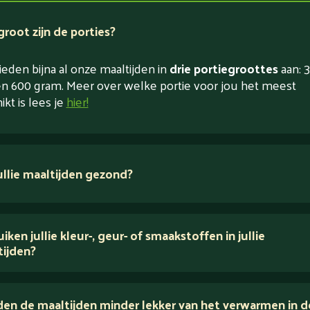
root zijn de porties?
eden bijna al onze maaltijden in
drie portiegroottes
aan: 3
n 600 gram. Meer over welke portie voor jou het meest
ikt is lees je
hier!
jullie maaltijden gezond?
 ingrediënten
iken jullie kleur-, geur- of smaakstoffen in jullie
tijden?
houden van puur eten.
en de maaltijden minder lekker van het verwarmen in d
voedingsexperts