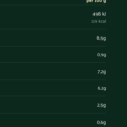
per 100 g
498 kJ
119 kcal
8,5g
0,9g
7,2g
6,2g
2,5g
0,6g