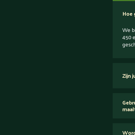
Hoe g
We bi
450 e
gesch
Zijn 
verse
Gebru
maal
Wij 
Word