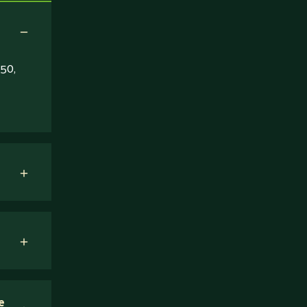
50,
e