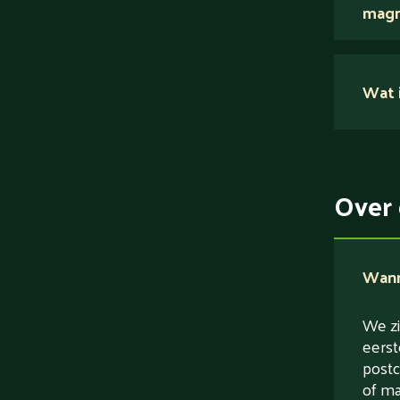
magn
Nee.
Wat i
Su
Ei
Ve
Over 
Ve
Wanne
We zi
eerst
postc
of ma