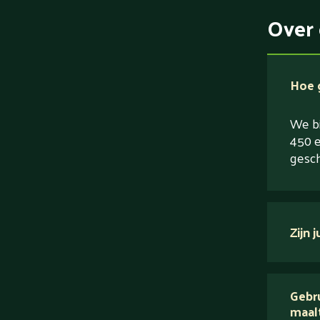
Over 
Hoe g
We bi
450 e
gesch
Zijn 
verse
Gebru
maal