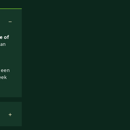
e of
van
a een
eek