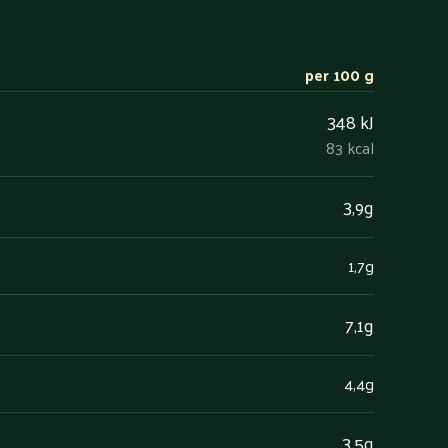
per 100 g
348 kJ
83 kcal
3,9g
1,7g
7,1g
4,4g
3,5g