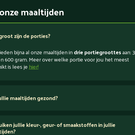
onze maaltijden
root zijn de porties?
eden bijna al onze maaltijden in
drie portiegroottes
aan: 3
n 600 gram. Meer over welke portie voor jou het meest
ikt is lees je
hier!
jullie maaltijden gezond?
 ingrediënten
iken jullie kleur-, geur- of smaakstoffen in jullie
tijden?