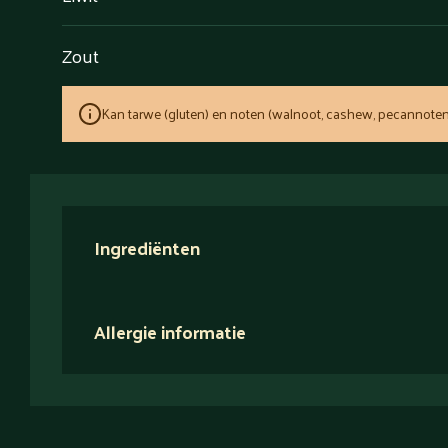
Zout
Kan tarwe (gluten) en noten (walnoot, cashew, pecannoten
Ingrediënten
Allergie informatie