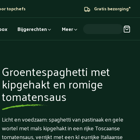
oor topchefs
Gratis bezorging*
dbox
Bijgerechten
Meer
Groentespaghetti met
kipgehakt en romige
tomatensaus
Licht en voedzaam: spaghetti van pastinaak en gele
wortel met mals kipgehakt in een rijke Toscaanse
tomatensaus, verrijkt met een kl eurrijke Italiaanse