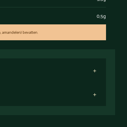
0,5g
, amandelen) bevatten.