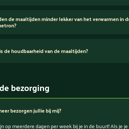
houden van puur eten.
en de maaltijden minder lekker van het verwarmen in d
voedingsexperts
etron?
s de houdbaarheid van de maaltijden?
ikerarm
5 dagen
witrijk / bron van eiwitten
rlaagd in koolhydraten
de bezorging
rlaagd in zout
er bezorgen jullie bij mij?
jn op meerdere dagen per week bij je in de buurt! Als je je