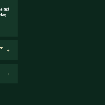
ltijd
 dag
er