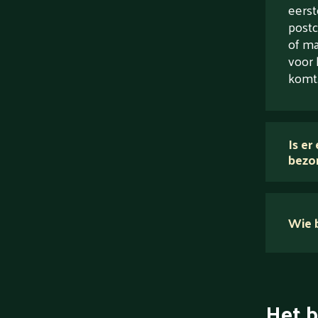
eerst
postc
of ma
voor 
komt
Is er
bezo
Wie b
Het b