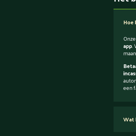
Hoe b
Onze 
app
. 
maand
Betaa
incas
autom
een f
Wat 