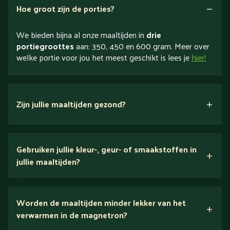
Hoe groot zijn de porties?
We bieden bijna al onze maaltijden in
drie
portiegroottes
aan: 350, 450 en 600 gram. Meer over
welke portie voor jou het meest geschikt is lees je
hier!
Zijn jullie maaltijden gezond?
verse ingrediënten
Gebruiken jullie kleur-, geur- of smaakstoffen in
jullie maaltijden?
Wij houden van puur eten.
Worden de maaltijden minder lekker van het
voedingsexperts
verwarmen in de magnetron?