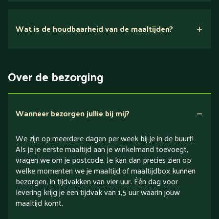
Nee.
Wat is de houdbaarheid van de maaltijden?
Suikerarm
5 dagen
Eiwitrijk / bron van eiwitten
Over de bezorging
Verlaagd in koolhydraten
Verlaagd in zout
Wanneer bezorgen jullie bij mij?
We zijn op meerdere dagen per week bij je in de buurt!
Als je je eerste maaltijd aan je winkelmand toevoegt,
vragen we om je postcode. Je kan dan precies zien op
welke momenten we je maaltijd of maaltijdbox kunnen
bezorgen, in tijdvakken van vier uur. Één dag voor
levering krijg je een tijdvak van 1,5 uur waarin jouw
maaltijd komt.