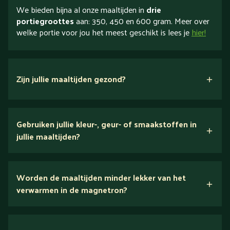
We bieden bijna al onze maaltijden in
drie
portiegroottes
aan: 350, 450 en 600 gram. Meer over
welke portie voor jou het meest geschikt is lees je
hier!
Zijn jullie maaltijden gezond?
verse ingrediënten
Gebruiken jullie kleur-, geur- of smaakstoffen in
jullie maaltijden?
Wij houden van puur eten.
Worden de maaltijden minder lekker van het
voedingsexperts
verwarmen in de magnetron?
Nee.