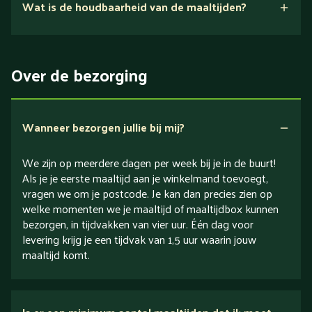
Wat is de houdbaarheid van de maaltijden?
Suikerarm
5 dagen
Eiwitrijk / bron van eiwitten
Over de bezorging
Verlaagd in koolhydraten
Verlaagd in zout
Wanneer bezorgen jullie bij mij?
We zijn op meerdere dagen per week bij je in de buurt!
Als je je eerste maaltijd aan je winkelmand toevoegt,
vragen we om je postcode. Je kan dan precies zien op
welke momenten we je maaltijd of maaltijdbox kunnen
bezorgen, in tijdvakken van vier uur. Één dag voor
levering krijg je een tijdvak van 1,5 uur waarin jouw
maaltijd komt.