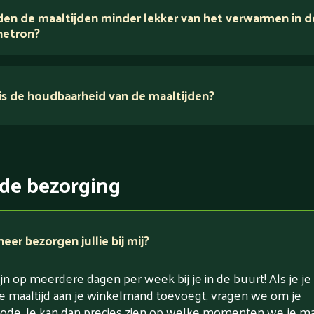
en de maaltijden minder lekker van het verwarmen in d
voedingsexperts
etron?
s de houdbaarheid van de maaltijden?
ikerarm
5 dagen
witrijk / bron van eiwitten
rlaagd in koolhydraten
de bezorging
rlaagd in zout
er bezorgen jullie bij mij?
jn op meerdere dagen per week bij je in de buurt! Als je je
e maaltijd aan je winkelmand toevoegt, vragen we om je
ode. Je kan dan precies zien op welke momenten we je maa