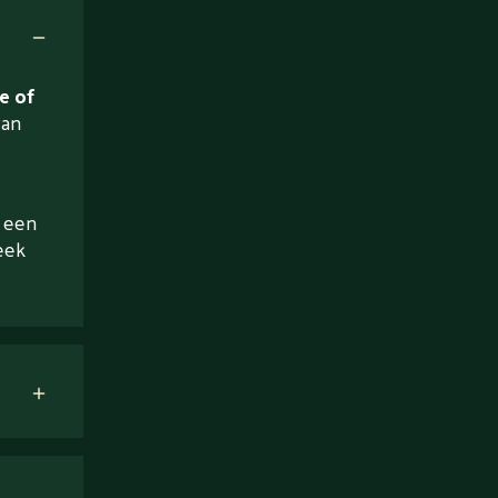
e of
van
a een
eek