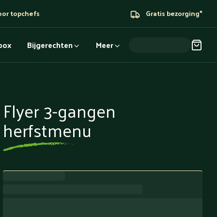
oor topchefs
Gratis bezorging*
dbox
Bijgerechten
Meer
Flyer 3-gangen
herfstmenu