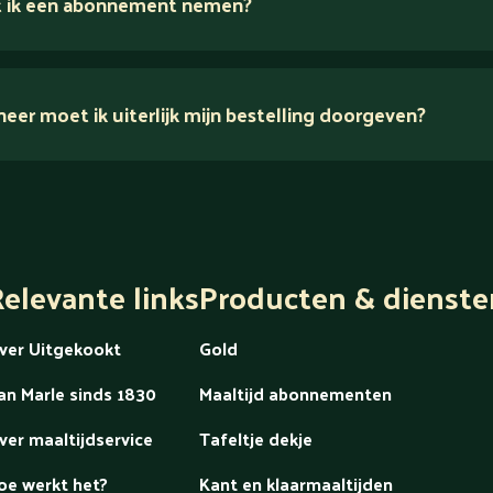
 ik een abonnement nemen?
er moet ik uiterlijk mijn bestelling doorgeven?
dek alles over Gold
elevante links
Producten & dienste
ver Uitgekookt
Gold
an Marle sinds 1830
Maaltijd abonnementen
ver maaltijdservice
Tafeltje dekje
oe werkt het?
Kant en klaarmaaltijden