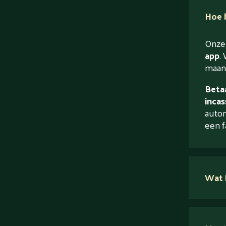
Hoe b
Onze 
app
. 
maand
Betaa
incas
autom
een f
Wat 