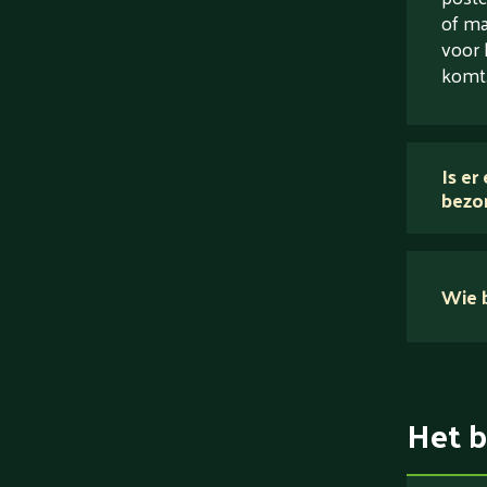
of ma
voor 
komt
Is er
bezo
Wie b
Het b