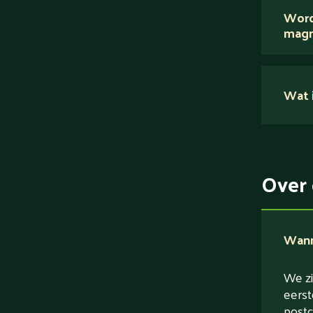
Word
magn
Nee.
Wat i
Su
Ei
Ve
Over 
Ve
Wanne
We zi
eerst
postc