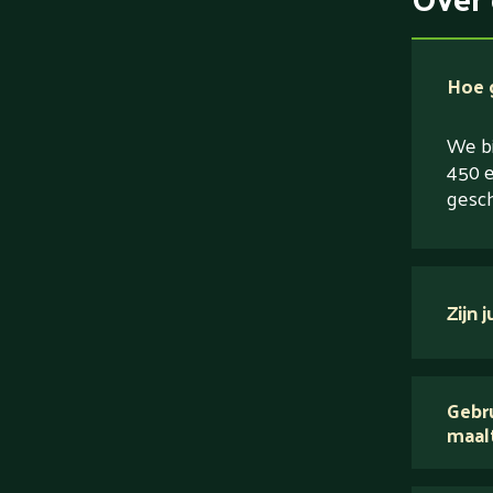
Hoe g
We bi
450 e
gesch
Zijn 
verse
Gebru
maal
Wij 