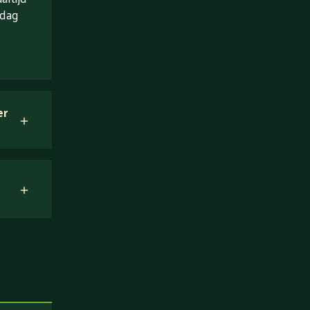
 dag
er