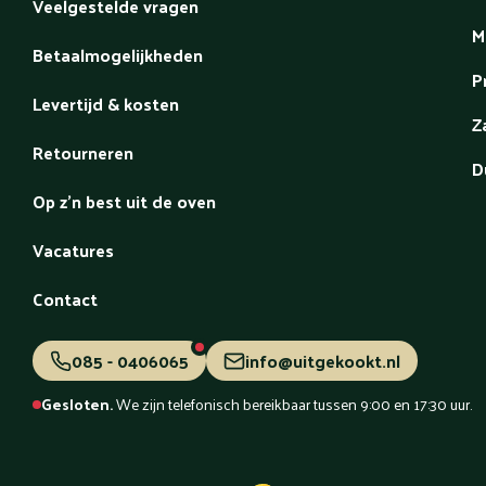
Veelgestelde vragen
M
Betaalmogelijkheden
P
Levertijd & kosten
Z
Retourneren
D
Op z'n best uit de oven
Vacatures
Contact
085 - 0406065
info@uitgekookt.nl
Gesloten.
We zijn telefonisch bereikbaar tussen 9:00 en 17:30 uur.