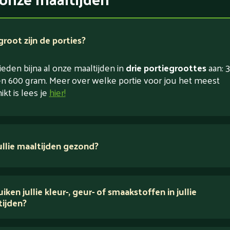
root zijn de porties?
eden bijna al onze maaltijden in
drie portiegroottes
aan: 3
n 600 gram. Meer over welke portie voor jou het meest
ikt is lees je
hier!
jullie maaltijden gezond?
 ingrediënten
iken jullie kleur-, geur- of smaakstoffen in jullie
tijden?
houden van puur eten.