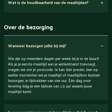
Wat is de houdbaarheid van de maaltijden?
Suikerarm
5 dagen
Eiwitrijk / bron van eiwitten
Over de bezorging
Verlaagd in koolhydraten
Verlaagd in zout
Wanneer bezorgen jullie bij mij?
We zijn op meerdere dagen per week bij je in de buurt!
Als je je eerste maaltijd aan je winkelmand toevoegt,
vragen we om je postcode. Je kan dan precies zien op
welke momenten we je maaltijd of maaltijdbox kunnen
bezorgen, in tijdvakken van vier uur. Één dag voor
levering krijg je een tijdvak van 1,5 uur waarin jouw
maaltijd komt.