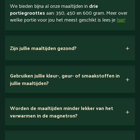
We bieden bijna al onze maaltijden in
drie
portiegroottes
aan: 350, 450 en 600 gram. Meer over
welke portie voor jou het meest geschikt is lees je
hier!
Zijn jullie maaltijden gezond?
verse ingrediënten
Gebruiken jullie kleur-, geur- of smaakstoffen in
jullie maaltijden?
Wij houden van puur eten.
Worden de maaltijden minder lekker van het
voedingsexperts
verwarmen in de magnetron?
Nee.