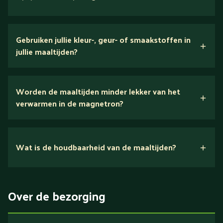
verse ingrediënten
Gebruiken jullie kleur-, geur- of smaakstoffen in
jullie maaltijden?
Wij houden van puur eten.
Worden de maaltijden minder lekker van het
voedingsexperts
verwarmen in de magnetron?
Nee.
Wat is de houdbaarheid van de maaltijden?
Suikerarm
5 dagen
Eiwitrijk / bron van eiwitten
Over de bezorging
Verlaagd in koolhydraten
Verlaagd in zout