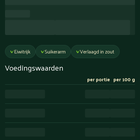
Eiwitrijk
Suikerarm
Verlaagd in zout
Voedingswaarden
per portie
per 100 g