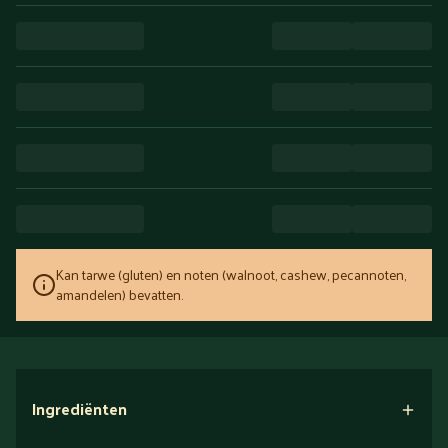
Kan tarwe (gluten) en noten (walnoot, cashew, pecannoten,
amandelen) bevatten.
Ingrediënten