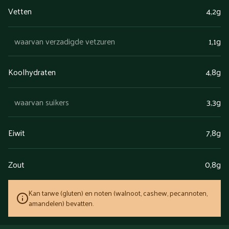
Vetten
4,2g
waarvan verzadigde vetzuren
1,1g
Koolhydraten
4,8g
waarvan suikers
3,3g
Eiwit
7,8g
Zout
0,8g
Kan tarwe (gluten) en noten (walnoot, cashew, pecannoten,
amandelen) bevatten.