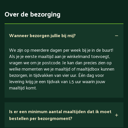
5 dagen
Eiwitrijk / bron van eiwitten
Over de bezorging
Verlaagd in koolhydraten
Verlaagd in zout
Wanneer bezorgen jullie bij mij?
We zijn op meerdere dagen per week bij je in de buurt!
Als je je eerste maaltijd aan je winkelmand toevoegt,
vragen we om je postcode. Je kan dan precies zien op
welke momenten we je maaltijd of maaltijdbox kunnen
bezorgen, in tijdvakken van vier uur. Één dag voor
levering krijg je een tijdvak van 1,5 uur waarin jouw
maaltijd komt.
Is er een minimum aantal maaltijden dat ik moet
bestellen per bezorgmoment?