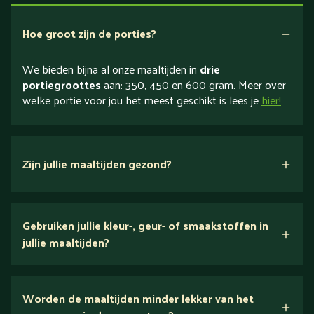
Hoe groot zijn de porties?
We bieden bijna al onze maaltijden in
drie
portiegroottes
aan: 350, 450 en 600 gram. Meer over
welke portie voor jou het meest geschikt is lees je
hier!
Zijn jullie maaltijden gezond?
verse ingrediënten
Gebruiken jullie kleur-, geur- of smaakstoffen in
jullie maaltijden?
Wij houden van puur eten.
Worden de maaltijden minder lekker van het
voedingsexperts