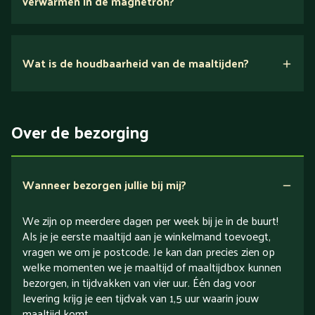
verwarmen in de magnetron?
Nee.
Wat is de houdbaarheid van de maaltijden?
Suikerarm
5 dagen
Eiwitrijk / bron van eiwitten
Over de bezorging
Verlaagd in koolhydraten
Verlaagd in zout
Wanneer bezorgen jullie bij mij?
We zijn op meerdere dagen per week bij je in de buurt!
Als je je eerste maaltijd aan je winkelmand toevoegt,
vragen we om je postcode. Je kan dan precies zien op
welke momenten we je maaltijd of maaltijdbox kunnen
bezorgen, in tijdvakken van vier uur. Één dag voor
levering krijg je een tijdvak van 1,5 uur waarin jouw
maaltijd komt.