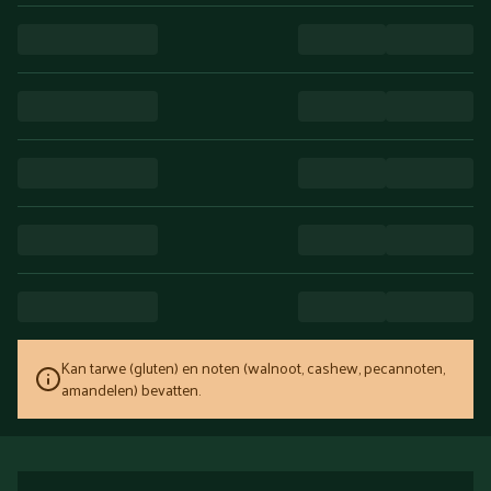
Kan tarwe (gluten) en noten (walnoot, cashew, pecannoten,
amandelen) bevatten.