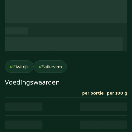
Eiwitrijk
Suikerarm
Voedingswaarden
per portie
per 100 g