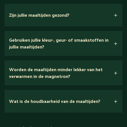
Zijn jullie maaltijden gezond?
verse ingrediënten
Gebruiken jullie kleur-, geur- of smaakstoffen in
jullie maaltijden?
Wij houden van puur eten.
Worden de maaltijden minder lekker van het
voedingsexperts
verwarmen in de magnetron?
Nee.
Wat is de houdbaarheid van de maaltijden?
Suikerarm
5 dagen
Eiwitrijk / bron van eiwitten